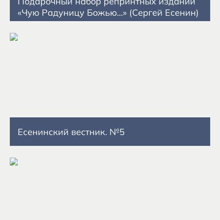
Подарочный набор репринтных изданий
«Чую Радуницу Божью…» (Сергей Есенин)
Есенинский вестник. №5