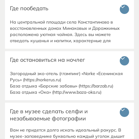
Где пообедать
Из Рязани: От автовокзала «Центральный» до с.
Константиново на автобусе Рязань -Рыбное -
Константиново - Вакино – 6:10; 9:40; 13:40; 18:35
На центральной площади села Константиново в
(ежедневно)
восстановленных домах Минаковых и Дорожкиных
расположена уютная чайная. Здесь вы можете
Из с. Константиново в г. Рязань (через г. Рыбное):
отведать кушанья и напитки, характерные для
Автобус: 7:25; 11:00; 15:00; 20:00 (ежедневно)
сельских заведений общественного питания начала ХХ
века.
Из с. Константиново в г. Рыбное
Где остановиться на ночлег
Маршрутное такси (газель): 8:30,12:30, 17:00
(ежедневно)
Загородный эко-отель (глэмпинг) «Norke «Есенинская
Русь» (https://norkerus.ru)
Если вы планируете приехать на машине, то можете
База отдыха «Барские забавы» (https://barzab.ru)
воспользоваться картой, чтобы проложить маршрут. У
Где в музее сделать селфи и
незабываемые фотографии
Вам не придется долго искать идеальный ракурс. В
музее-заповеднике буквально каждый уголок дышит