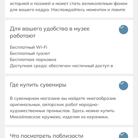
историей и поэзией и может стать великолепным фоном
для вашего кадра. Наслаждайтесь моментом и ловите
вдохновение! Ваши фотографии станут ярким
отражением прекрасных воспоминаний.
Для вашего удобства в музее
работают
Бесплатный Wi-Fi
Бесплатный туалет
Бесплатная парковка
Доступная среда: обеспечен частичный доступ в
здания музея для людей с ограниченными
Где купить сувениры
В сувенирном магазине вы найдете многообразие
оригинальных, авторских работ народно-
художественных промыслов. Здесь можно купить
Михайловское кружево, изделия из керамики,
натурального камня, лозы, живописные произведения,
уникальные книжные издания и многое другое.
Что посмотреть поблизости