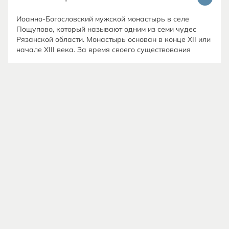
Иоанно-Богословский мужской монастырь в селе
Пощупово, который называют одним из семи чудес
Рязанской области. Монастырь основан в конце XII или
начале XIII века. За время своего существования
многое претерпел: его неоднократно разрушали и
возрождали вновь. Сегодня это благоустроенная
обитель с прекрасными храмами, хорошо
отреставрированными старинными келейными
корпусами. Здесь хранятся мощи более 120 святых,
рядом расположен святой источник. Монастырь тесно
связан с жизнью С.А. Есенина, многие его
произведения были написаны под впечатлением от
посещения этого места.
Дом-музей Пироговых в селе Новоселки.
Музей рассказывает о жизни и творческой
деятельности семьи Пироговых, в которой родилось
пятеро братьев, трое из которых впоследствии стали
ведущими солистами Большого театра, а один из них
стал знаменитым протодьяконом. В музее действует
постоянная экспозиция.