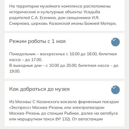
На территории музейного комплекса расположены
исторические и культурные объекты: Усадьба
родителей С.А. Есенина, дом священника И.Я.
Смирнова, церковь Казанской иконы Божией Матери,
часовня в честь Святого Духа, Константиновская
школа, усадьба Л.И. Кашиной.
Режим работы с 1 мая
Понедельник – воскресенье с 10.00 до 18.00, билетная
касса – до 17.00.
В выходные дни – с 10.00 до 20.00, билетная касса – до
Как добраться до музея
Из Москвы: C Казанского вокзала фирменным поездом
«Экспресс» Москва-Рязань или электропоездом
Москва-Рязань до станции Рыбное, далее на автобусе
или маршрутном такси (№ 132). От автостанции
«Котельники» автобусом до Рязани (№ 960).