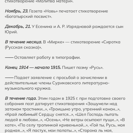
стихотворение «Молитва матери».
Ноябрь, 23.
Газета «Новь» печатает стихотворение
«Богатырский посвист».
Декабрь, 21.
У Есенина и А. Р. Изрядновой рождается сын
Юрий.
В течение месяца.
В «Мирке» — стихотворение «Сиротка
(Русская сказка)».
——
Оставляет работу в типографии.
Конец 1914 — начало
1915.
Пишет поэму «Русь».
——
Подает заявление с просьбой о зачислении в
действительные члены Суриковского литературно-
музыкального кружка.
В течение года.
Этим годом в 1925 г. при подготовке своего
собрания поэт датирует стихотворения «Зашумели над
затоном тростники...», «Троицыно утро, утренний канон...»,
«Край любимый! Сердцу снятся...», «Шел Господь пытать
людей в любови...», «Осень», «Не ветры осыпают пущи...», «В
хате», «По селу тропинкой кривенькой...», «Гой ты, Русь, моя
родная...», «Я пастух, мои палаты...», «Сторона ль моя,