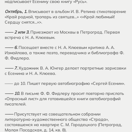
надписывает Есенину свою книгу «Русь».
Октябрь, 1.
Вписывает в альбом И. В. Репина стихотворение
«Край родной, тропарь из святцев...» <«Край любимый!
Сердцу снятся...»>.
—— 2 или 3.
Приезжает из Москвы в Петроград. Первая
встреча с Н. А. Клюевым.
—— 6.
Посещает вместе с Н. А. Клюевым критика А. А.
Измайлова, а также поэта, переводчика и библиографа Ф.
Ф. Фидлера.
—— 7.
Художник В. А. Юнгер делает портретные зарисовки
с Есенина и Н. А. Клюева.
—— до 10. Пишет первую автобиографию «Сергей Есенин».
—— 10.
В письме Ф. Ф. Фидлеру просит повторно прислать
«Опросный лист» для готовившейся книги автобиографий
писателей.
——
Присутствует на совещательном собрании
литературно-художественного общества «Страда»,
состоявшемся на квартире С. М. Городецкого (Петроград,
Малая Посадская, д. 14, кв. 8).