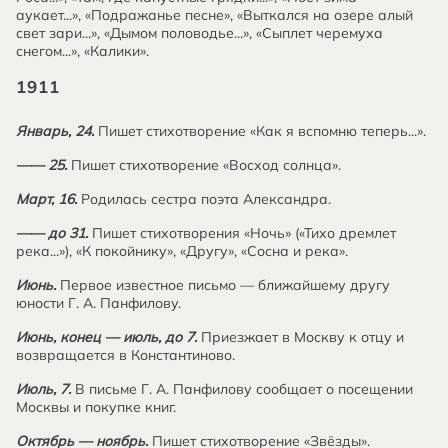
аукает...», «Подражанье песне», «Выткался на озере алый
свет зари...», «Дымом половодье...», «Сыплет черемуха
снегом...», «Калики».
1911
Январь, 24.
Пишет стихотворение «Как я вспомню теперь...».
—— 25.
Пишет стихотворение «Восход солнца».
Март, 16.
Родилась сестра поэта Александра.
—— до 31.
Пишет стихотворения «Ночь» («Тихо дремлет
река...»), «К покойнику», «Другу», «Сосна и река».
Июнь.
Первое известное письмо — ближайшему другу
юности Г. А. Панфилову.
Июнь, конец — июль, до 7.
Приезжает в Москву к отцу и
возвращается в Константиново.
Июль, 7.
В письме Г. А. Панфилову сообщает о посещении
Москвы и покупке книг.
Октябрь — ноябрь.
Пишет стихотворение «Звёзды».