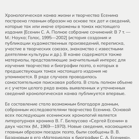
Хронологическая канва жизни и творчества Есенина
построена главным образом на основе тех дат и сведений,
которые так или иначе отражены в томах настоящего
издания [Есенин С. А. Полное собрание сочинений: В 7 т. —
М.: Наука; Голос, 1995—2002] (история создания и
публикации художественных произведений, переписка,
участие в творческих союзах, знакомство с известными
деятелями культуры и др.). В канве содержатся также
материалы, представляющие значительный интерес для
изучения творчества и биографии поэта, о которых в
предшествующих томах настоящего издания не
упоминается. В ряде случаев проводилась
самостоятельная поисковая работа. В столь полном объеме
и с учетом целого ряда вновь выявленных и уточненных
сведений хронологическая канва публикуется впервые.
Ее составление стало возможным благодаря данным,
собранным исследователями творчества Есенина. Основой
всех последующих есенинских хронологий является
литературная хроника В. Г. Белоусова «Сергей Есенин» в
двух частях (М., 1969—1970). Новые сведения, касающиеся
главным образом поездок поэта, были сообщены В. В.
Базановым в его «Материалах к биографии С. А. Есенина».