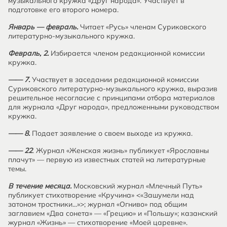
музыкального кружка «Друг народа». Участвует в
подготовке его второго номера.
Январь — февраль.
Читает «Русь» членам Суриковского
литературно-музыкального кружка.
Февраль, 2.
Избирается членом редакционной комиссии
кружка.
—— 7.
Участвует в заседании редакционной комиссии
Суриковского литературно-музыкального кружка, выразив
решительное несогласие с принципами отбора материалов
для журнала «Друг народа», предложенными руководством
кружка.
—— 8.
Подает заявление о своем выходе из кружка.
—— 22
. Журнал «Женская жизнь» публикует «Ярославны
плачут» — первую из известных статей на литературные
темы.
В течение месяца.
Московский журнал «Млечный Путь»
публикует стихотворение «Кручина» <«Зашумели над
затоном тростники...»>; журнал «Огниво» под общим
заглавием «Два сонета» — «Грецию» и «Польшу»; казанский
журнал «Жизнь» — стихотворение «Моей царевне».