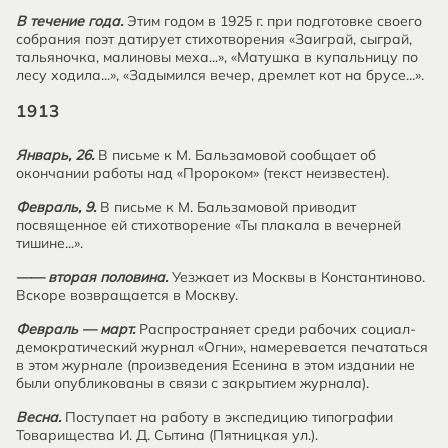
В течение года.
Этим годом в 1925 г. при подготовке своего
собрания поэт датирует стихотворения «Заиграй, сыграй,
тальяночка, малиновы меха...», «Матушка в купальницу по
лесу ходила...», «Задымился вечер, дремлет кот на брусе...».
1913
Январь, 26.
В письме к М. Бальзамовой сообщает об
окончании работы над «Пророком» (текст неизвестен).
Февраль, 9.
В письме к М. Бальзамовой приводит
посвященное ей стихотворение «Ты плакала в вечерней
тишине...».
—— вторая половина.
Уезжает из Москвы в Константиново.
Вскоре возвращается в Москву.
Февраль — март.
Распространяет среди рабочих социал-
демократический журнал «Огни», намеревается печататься
в этом журнале (произведения Есенина в этом издании не
были опубликованы в связи с закрытием журнала).
Весна.
Поступает на работу в экспедицию типографии
Товарищества И. Д. Сытина (Пятницкая ул.).