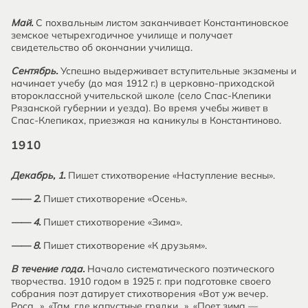
Май.
С похвальным листом заканчивает Константиновское
земское четырехгодичное училище и получает
свидетельство об окончании училища.
Сентябрь.
Успешно выдерживает вступительные экзамены и
начинает учебу (до мая 1912 г.) в церковно-приходской
второклассной учительской школе (село Спас-Клепики
Рязанской губернии и уезда). Во время учебы живет в
Спас-Клепиках, приезжая на каникулы в Константиново.
1910
Декабрь, 1.
Пишет стихотворение «Наступление весны».
—— 2.
Пишет стихотворение «Осень».
—— 4.
Пишет стихотворение «Зима».
—— 8.
Пишет стихотворение «К друзьям».
В течение года.
Начало систематического поэтического
творчества. 1910 годом в 1925 г. при подготовке своего
собрания поэт датирует стихотворения «Вот уж вечер.
Роса...», «Там, где капустные грядки...», «Поет зима —