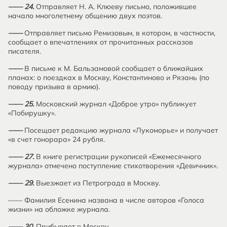
—— 24.
Отправляет Н. А. Клюеву письмо, положившее
начало многолетнему общению двух поэтов.
——
Отправляет письмо Ремизовым, в котором, в частности,
сообщает о впечатлениях от прочитанных рассказов
писателя.
——
В письме к М. Бальзамовой сообщает о ближайших
планах: о поездках в Москву, Константиново и Рязань (по
поводу призыва в армию).
—— 25.
Московский журнал «Доброе утро» публикует
«Побирушку».
——
Посещает редакцию журнала «Лукоморье» и получает
«в счет гонорара» 24 рубля.
—— 27.
В книге регистрации рукописей «Ежемесячного
журнала» отмечено поступление стихотворения «Девичник».
—— 29.
Выезжает из Петрограда в Москву.
—— Фамилия Есенина названа в числе авторов «Голоса
жизни» на обложке журнала.
—— 30.
Прибывает в Москву.