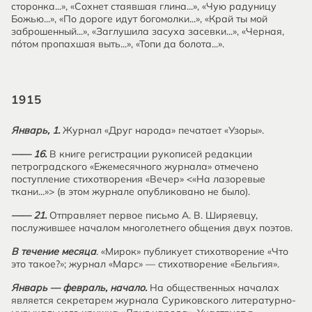
сторонка...», «Сохнет стаявшая глина...», «Чую радуницу
Божью...», «По дороге идут богомолки...», «Край ты мой
заброшенный...», «Заглушила засуха засевки...», «Черная,
по́том пропахшая выть...», «Топи да болота...».
1915
Январь, 1.
Журнал «Друг народа» печатает «Узоры».
—— 16.
В книге регистрации рукописей редакции
петроградского «Ежемесячного журнала» отмечено
поступление стихотворения «Вечер» <«На лазоревые
ткани...»> (в этом журнале опубликовано не было).
—— 21.
Отправляет первое письмо А. В. Ширяевцу,
послужившее началом многолетнего общения двух поэтов.
В течение месяца
. «Мирок» публикует стихотворение «Что
это такое?»; журнал «Марс» — стихотворение «Бельгия».
Январь — февраль, начало.
На общественных началах
является секретарем журнала Суриковского литературно-