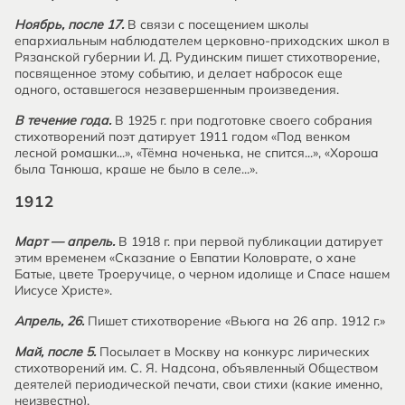
Ноябрь, после 17.
В связи с посещением школы
епархиальным наблюдателем церковно-приходских школ в
Рязанской губернии И. Д. Рудинским пишет стихотворение,
посвященное этому событию, и делает набросок еще
одного, оставшегося незавершенным произведения.
В течение года.
В 1925 г. при подготовке своего собрания
стихотворений поэт датирует 1911 годом «Под венком
лесной ромашки...», «Тёмна ноченька, не спится...», «Хороша
была Танюша, краше не было в селе...».
1912
Март — апрель.
В 1918 г. при первой публикации датирует
этим временем «Сказание о Евпатии Коловрате, о хане
Батые, цвете Троеручице, о черном идолище и Спасе нашем
Иисусе Христе».
Апрель, 26.
Пишет стихотворение «Вьюга на 26 апр. 1912 г.»
Май, после 5.
Посылает в Москву на конкурс лирических
стихотворений им. С. Я. Надсона, объявленный Обществом
деятелей периодической печати, свои стихи (какие именно,
неизвестно).