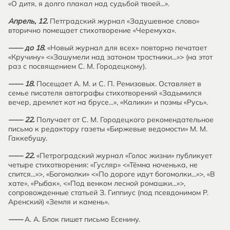
«О дитя, я долго плакал над судьбой твоей...».
Апрель, 12.
Петградский журнал «Задушевное слово»
вторично помещает стихотворение «Черемуха».
—— до 18.
«Новый журнал для всех» повторно печатает
«Кручину» <«Зашумели над затоном тростники...»> (на этот
раз с посвящением С. М. Городецкому).
—— 18.
Посещает А. М. и С. П. Ремизовых. Оставляет в
семье писателя автографы стихотворений «Задымился
вечер, дремлет кот на брусе...», «Калики» и поэмы «Русь».
—— 22.
Получает от С. М. Городецкого рекомендательное
письмо к редактору газеты «Биржевые ведомости» М. М.
Гаккебушу.
—— 22.
«Петроградский журнал «Голос жизни» публикует
четыре стихотворения: «Гусляр» <«Тёмна ноченька, не
спится...»>, «Богомолки» <«По дороге идут богомолки...»>, «В
хате», «Рыбак», <«Под венком лесной ромашки...»>,
сопровожденные статьей З. Гиппиус (под псевдонимом Р.
Аренский) «Земля и камень».
——
А. А. Блок пишет письмо Есенину.