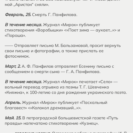
мой „Аристон“ сняли».
Февраль, 25.
Смерть Г. Панфилова.
В течение месяца.
Журнал «Мирок» публикует
стихотворения «Воробышки» <«Поет зима — аукает...»> и
«Пороша».
—— Отправляет письмо М. Бальзамовой, просит вернуть
свои письма и фотографии, а также прислать ее
фотоснимок.
Март, 2.
А. Ф. Панфилов отправляет Есенину письмо с
сообщением о смерти сына — Г. А. Панфилова.
В течение месяца.
Журнал «Мирок» печатает «Село» —
вольный перевод отрывка из поэмы Т. Г. Шевченко
«Княжна», к 100-летию со дня рождения украинского поэта.
Апрель.
Журнал «Мирок» публикует «Пасхальный
благовест» <«Колокол дремавший...»>.
Май. 15.
В петроградской большевистской газете «Путь
правды» напечатано стихотворение «Кузнец».