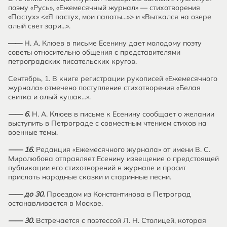
поэму «Русь», «Ежемесячный журнал» — стихотворения
«Пастух» <«Я пастух, мои палаты...»> и «Выткался на озере
алый свет зари...».
——
Н. А. Клюев в письме Есенину дает молодому поэту
советы относительно общения с представителями
петроградских писательских кругов.
Сентябрь, 1. В книге регистрации рукописей «Ежемесячного
журнала» отмечено поступление стихотворения «Белая
свитка и алый кушак...».
—— 6.
Н. А. Клюев в письме к Есенину сообщает о желании
выступить в Петрограде с совместным чтением стихов на
военные темы.
—— 16.
Редакция «Ежемесячного журнала» от имени В. С.
Миролюбова отправляет Есенину извещение о предстоящей
публикации его стихотворений в журнале и просит
прислать народные сказки и старинные песни.
—— до 30.
Проездом из Константинова в Петроград
останавливается в Москве.
—— 30.
Встречается с поэтессой Л. Н. Столицей, которая