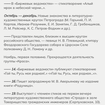
——
В «Биржевых ведомостях» — стихотворение «Алый
мрак в небесной черни...».
Октябрь — декабрь.
Новые знакомства в литературно-
художественных кругах Петрограда (М. Горький, П. И.
Карпов, Иванов-Разумник, Е. И. Замятин, Г. Д. Гребенщиков,
Л. М. Рейснер, К. С. Петров-Водкин и др.).
——
Представлен лицам, близким к высшим кругам
российского общества, — певице Н. В. Плевицкой, ктитору
Феодоровского Государева собора в Царском Селе
полковнику Д. Н. Ломану и др.
Ноябрь, первая половина. Прекращается деятельность
группы «Краса».
—— 14.
«Биржевые ведомости» публикуют стихотворение
«Гой ты, Русь моя родная!..» <«Гой ты, Русь, моя родная...»>.
—— 16.
Пишет запродажную М. В. Аверьянову на издание
книги «Радуница».
—— 19.
Выступает с чтением стихов на первом вечере
литературно-художественного общества «Страда» в зале
Товарищества гражданских инженеров (Серпуховская, 10).