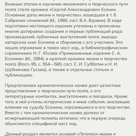
Важным этапом в изучении жизненного и творческого пути
поэта стала хроника «Сергей Александрович Есенин.
Основные даты жизни и творчества», вошедшая в т. 6
Собрания сочинений (М., 1980; сост. В.А. Вдовин). В ходе
подготовки настоящего издания уточнены и прояснены
многие датировки: создания и первых публикаций ряда
произведений, публичных выступлений поэта, выхода
авторских книг Есенина и сборников с его участием. Это
нашло отражение в томах наст. изд., в библиографическом
справочнике Н. Г. Юсова «Прижизненные издания С. А.
Есенина» (М., 1994), в краткой хронике жизни и творчества
поэта (Восп.-95, с. 554—565; сост. С. И. Субботин и Н. И.
Шубникова-Гусева), а также в отдельных статьях и
публикациях.
Предлагаемая хронологическая канва дает целостное
представление о творческом пути поэта, о его
литературных контактах, выступлениях и поездках. Кроме
того, в ней учтены исторические и иные события, оказавшие
влияние на судьбу Есенина, отразившиеся в его творчестве.
Вместе с тем хронологическая канва далека от
исчерпывающей полноты летописи, что в первую очередь
объясняется спецификой наст. изд.
Данный раздел является основой «Летописи жизни и