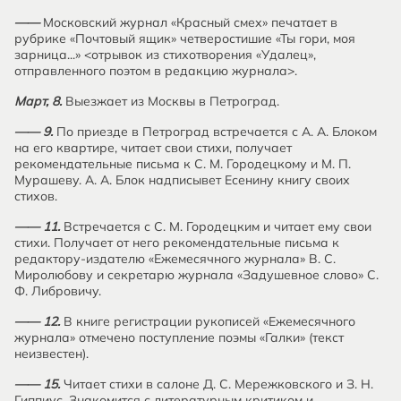
——
Московский журнал «Красный смех» печатает в
рубрике «Почтовый ящик» четверостишие «Ты гори, моя
зарница...» <отрывок из стихотворения «Удалец»,
отправленного поэтом в редакцию журнала>.
Март, 8.
Выезжает из Москвы в Петроград.
—— 9.
По приезде в Петроград встречается с А. А. Блоком
на его квартире, читает свои стихи, получает
рекомендательные письма к С. М. Городецкому и М. П.
Мурашеву. А. А. Блок надписывет Есенину книгу своих
стихов.
—— 11.
Встречается с С. М. Городецким и читает ему свои
стихи. Получает от него рекомендательные письма к
редактору-издателю «Ежемесячного журнала» В. С.
Миролюбову и секретарю журнала «Задушевное слово» С.
Ф. Либровичу.
—— 12.
В книге регистрации рукописей «Ежемесячного
журнала» отмечено поступление поэмы «Галки» (текст
неизвестен).
—— 15.
Читает стихи в салоне Д. С. Мережковского и З. Н.
Гиппиус. Знакомится с литературным критиком и