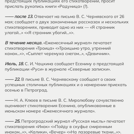
предстоящих публикациях его стихотворений, просит
прислать рукопись книги «Радуница» (?).
—— после 13.
Отвечает на письмо В. С. Чернявского от 26
мая; сообщает о двух законченных рассказах и нескольких
стихотворениях, приводит одно из них — «Я странник
улогой...» <«Я странник убогий...»>.
В течение месяца.
«Ежемесячный журнал» печатает
стихотворения «Троица» <«Троицыно утро, утренний
канон...»>, «Сыплет черемуха снегом...», «Девичник».
Июль, 18.
С. И. Чацкина сообщает Есенину о предстоящей
публикации «Руси» в журнале «Северные записки».
—— 22.
В письме В. С. Чернявскому сообщает о своих
успешных столичных публикациях и о намерении приехать
осенью в Петроград.
——
Н. А. Клюев в письме В. С. Миролюбову сочувственно
оценивает стихотворения Есенина, опубликованные в
июньском номере «Ежемесячного журнала».
—— 25.
Петроградский журнал «Русская мысль» печатает
стихотворения «Инок» <«Пойду в скуфье смиренным
иноком...»>, «Калики», «Вечер» <«На лазоревые ткани...»>.