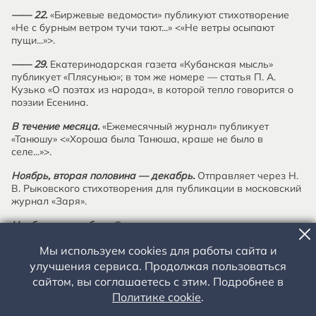
—— 22.
«Биржевые ведомости» публикуют стихотворение
«Не с бурным ветром тучи тают...» <«Не ветры осыпают
пущи...»>.
—— 29.
Екатеринодарская газета «Кубанская мысль»
публикует «Плясунью»; в том же номере — статья П. А.
Кузько «О поэтах из народа», в которой тепло говорится о
поэзии Есенина.
В течение месяца.
«Ежемесячный журнал» публикует
«Танюшу» <«Хороша была Танюша, краше не было в
селе...»>.
Ноябрь, вторая половина — декабрь.
Отправляет через Н.
В. Рыковского стихотворения для публикации в московский
журнал «Заря».
Ноябрь — декабрь.
«Северные записки» в рекламном
объявлении о подписке на 1916 год называют фамилию
Мы используем cookies для работы сайта и
Есенина в числе участников журнала.
улучшения сервиса. Продолжая пользоваться
Декабрь, 6.
В петроградских газетах «Речь» и «День» А. М.
сайтом, вы соглашаетесь с этим. Подробнее в
Ремизов публикует в своей обработке сказки «Каленые
Политике cookie
.
червонцы», «Николин умолот», «Свеча воровская»,
сообщенные ему Есениным.