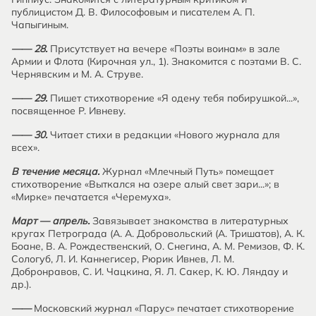
публицистом Д. В. Философовым и писателем А. П.
Чапыгиным.
—— 28.
Присутствует на вечере «Поэты воинам» в зале
Армии и Флота (Кирочная ул., 1). Знакомится с поэтами В. С.
Чернявским и М. А. Струве.
—— 29.
Пишет стихотворение «Я одену тебя побирушкой...»,
посвященное Р. Ивневу.
—— 30.
Читает стихи в редакции «Нового журнала для
всех».
В течение месяца.
Журнал «Млечный Путь» помещает
стихотворение «Выткался на озере алый свет зари...»; в
«Мирке» печатается «Черемуха».
Март — апрель.
Завязывает знакомства в литературных
кругах Петрограда (А. А. Добровольский (А. Тришатов), А. К.
Боане, В. А. Рождественский, О. Снегина, А. М. Ремизов, Ф. К.
Сологуб, Л. И. Каннегисер, Рюрик Ивнев, Л. М.
Добронравов, С. И. Чацкина, Я. Л. Сакер, К. Ю. Ляндау и
др.).
——
Московский журнал «Парус» печатает стихотворение