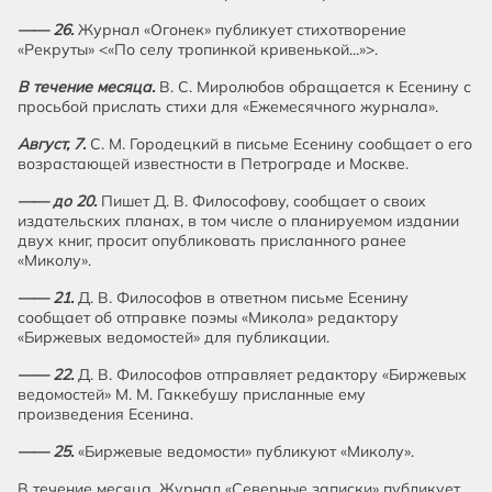
—— 26.
Журнал «Огонек» публикует стихотворение
«Рекруты» <«По селу тропинкой кривенькой...»>.
В течение месяца.
В. С. Миролюбов обращается к Есенину с
просьбой прислать стихи для «Ежемесячного журнала».
Август, 7.
С. М. Городецкий в письме Есенину сообщает о его
возрастающей известности в Петрограде и Москве.
—— до 20.
Пишет Д. В. Философову, сообщает о своих
издательских планах, в том числе о планируемом издании
двух книг, просит опубликовать присланного ранее
«Миколу».
—— 21.
Д. В. Философов в ответном письме Есенину
сообщает об отправке поэмы «Микола» редактору
«Биржевых ведомостей» для публикации.
—— 22.
Д. В. Философов отправляет редактору «Биржевых
ведомостей» М. М. Гаккебушу присланные ему
произведения Есенина.
—— 25.
«Биржевые ведомости» публикуют «Миколу».
В течение месяца. Журнал «Северные записки» публикует