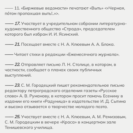
—— 11. «Биржевые ведомости» печатают «Выть» <«Черная,
по́том пропахшая выть!..»>.
—— 17.
Участвует в учредительном собрании литературно-
художественного общества «Страда», председателем
которого был избран И. И. Ясинский.
—— 21.
Посещает вместе с Н. А. Клюевым А. А. Блока.
——
Читает стихи в редакции «Ежемесячного журнала».
—— 22.
Отправляет письмо Л. Н. Столице, в котором, в
частности, сообщает о планах своих публичных
выступлений.
—— 23.
С. М. Городецкий пишет рекомендательное письмо
редактору петроградского отделения газеты «Русское
слово» А. В. Руманову, в котором просит помочь Есенину в
издании его книги «Радуница» в издательстве И. Д. Сытина
и высоко отзывается о творчестве молодого поэта.
—— 25.
Участвует вместе с Н. А. Клюевым, А. М. Ремизовым,
С. М. Городецким в вечере «Краса» в концертном зале
Тенишевского училища.