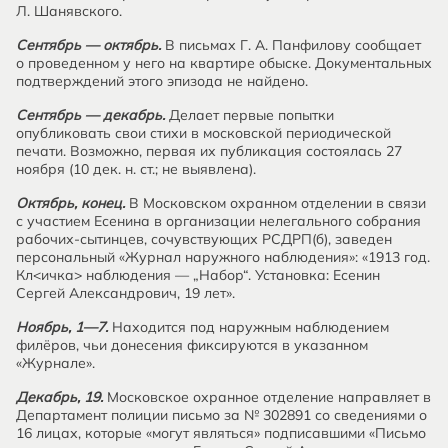
Л. Шанявского.
Сентябрь — октябрь.
В письмах Г. А. Панфилову сообщает
о проведенном у него на квартире обыске. Документальных
подтверждений этого эпизода не найдено.
Сентябрь — декабрь.
Делает первые попытки
опубликовать свои стихи в московской периодической
печати. Возможно, первая их публикация состоялась 27
ноября (10 дек. н. ст.; не выявлена).
Октябрь, конец.
В Московском охранном отделении в связи
с участием Есенина в организации нелегального собрания
рабочих-сытинцев, сочувствующих РСДРП(б), заведен
персональный «Журнал наружного наблюдения»: «1913 год.
Кл<ичка> наблюдения — „Набор“. Установка: Есенин
Сергей Александрович, 19 лет».
Ноябрь, 1—7.
Находится под наружным наблюдением
филёров, чьи донесения фиксируются в указанном
«Журнале».
Декабрь, 19.
Московское охранное отделение направляет в
Департамент полиции письмо за № 302891 со сведениями о
16 лицах, которые «могут являться» подписавшими «Письмо