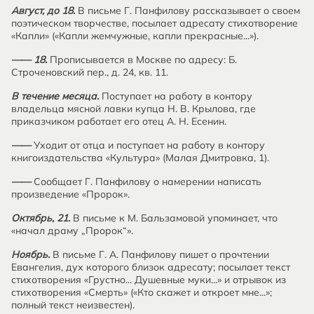
Август, до 18.
В письме Г. Панфилову рассказывает о своем
поэтическом творчестве, посылает адресату стихотворение
«Капли» («Капли жемчужные, капли прекрасные...»).
—— 18.
Прописывается в Москве по адресу: Б.
Строченовский пер., д. 24, кв. 11.
В течение месяца.
Поступает на работу в контору
владельца мясной лавки купца Н. В. Крылова, где
приказчиком работает его отец А. Н. Есенин.
——
Уходит от отца и поступает на работу в контору
книгоиздательства «Культура» (Малая Дмитровка, 1).
——
Сообщает Г. Панфилову о намерении написать
произведение «Пророк».
Октябрь, 21.
В письме к М. Бальзамовой упоминает, что
«начал драму „Пророк“».
Ноябрь.
В письме Г. А. Панфилову пишет о прочтении
Евангелия, дух которого близок адресату; посылает текст
стихотворения «Грустно... Душевные муки...» и отрывок из
стихотворения «Смерть» («Кто скажет и откроет мне...»;
полный текст неизвестен).