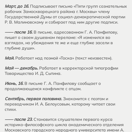
Март, до 16.
Подписывает письмо «Пяти групп сознательных
рабочих Замоскворецкого района г. Москвы» члену
Государственной Думы от социал-демократической партии
Р. В. Малиновскому и собирает под ним другие подписи.
—— после 16.
В письме, адресованном Г. А. Панфилову,
пишет о своем душевном переломе: «Я изменился во
взглядах, но убеждения те же и еще глубже засели в
глубине души».
Май.
Работает над поэмой «Тоска» (текст неизвестен).
Май — декабрь.
Работает в корректорской типографии
Товарищества И. Д. Сытина.
Июнь, 16.
В письме Г. А. Панфилову сообщает о
продолжающемся конфликте с отцом.
Сентябрь, первая половина.
Знакомится с поэтом и
переводчиком И. А. Белоусовым, которому читает свои
стихи.
—— после 23.
Становится слушателем первого курса
историко-философского цикла академического отделения
Московского городского народного университета имени А.