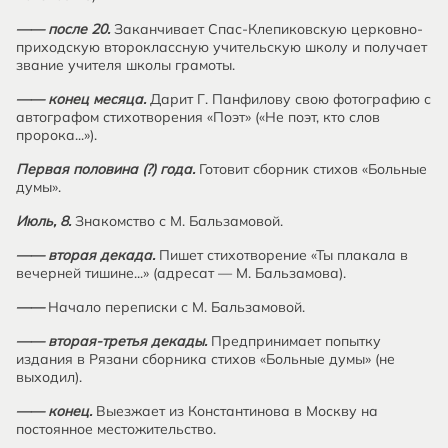
—— после 20.
Заканчивает Спас-Клепиковскую церковно-
приходскую второклассную учительскую школу и получает
звание учителя школы грамоты.
—— конец месяца.
Дарит Г. Панфилову свою фотографию с
автографом стихотворения «Поэт» («Не поэт, кто слов
пророка...»).
Первая половина (?) года.
Готовит сборник стихов «Больные
думы».
Июль, 8.
Знакомство с М. Бальзамовой.
—— вторая декада.
Пишет стихотворение «Ты плакала в
вечерней тишине...» (адресат — М. Бальзамова).
——
Начало переписки с М. Бальзамовой.
—— вторая-третья декады.
Предпринимает попытку
издания в Рязани сборника стихов «Больные думы» (не
выходил).
—— конец.
Выезжает из Константинова в Москву на
постоянное местожительство.