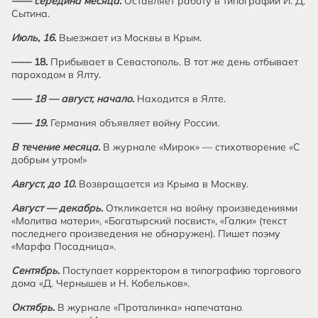
—— середина месяца.
Оставляет работу в типографии И. Д.
Сытина.
Июль, 16.
Выезжает из Москвы в Крым.
—— 18.
Прибывает в Севастополь. В тот же день отбывает
пароходом в Ялту.
—— 18 — август, начало.
Находится в Ялте.
—— 19.
Германия объявляет войну России.
В течение месяца.
В журнале «Мирок» — стихотворение «С
добрым утром!»
Август, до 10.
Возвращается из Крыма в Москву.
Август — декабрь.
Откликается на войну произведениями
«Молитва матери», «Богатырский посвист», «Галки» (текст
последнего произведения не обнаружен). Пишет поэму
«Марфа Посадница».
Сентябрь.
Поступает корректором в типографию торгового
дома «Д. Чернышев и Н. Кобельков».
Октябрь.
В журнале «Проталинка» напечатано