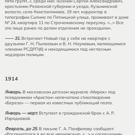
пяти групп...», среди них: «Есенин Сергей Александрович,
крестьянин Рязанской губернии и уезда, Кузьминской
волости, села Константинова, 19 лет, корректор в
типографии Сытина по Пятницкой улице, проживает в доме
№ 24, квартира 11 по Строченовскому переулку. <...> Все
эти лица ранее по делам отделения не проходили».
—— 31.
Встречает Новый год у себя на квартире с
друзьями Г. Н. Пылаевым и В. Н. Наумовым, являющимися
членами РСДРП(б) и находящимися под негласным
надзором полиции.
1914
Январь.
В московском детском журнале «Мирок» под
псевдонимом «Аристон» напечатано стихотворение
«Береза» — первая из известных публикаций поэта.
Январь — март.
Вступает в гражданский брак с А. Р.
Изрядновой.
Февраль, до 25.
В письме Г. А. Панфилову сообщает:
«Распечатался я во всю ивановскую. <...> и <псев>доним