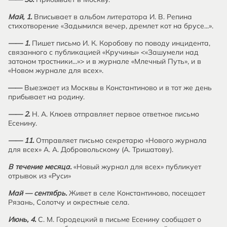
Май, 1.
Вписывает в альбом литератора И. В. Репина
стихотворение «Задымился вечер, дремлет кот на брусе...».
—— 1.
Пишет письмо И. К. Коробову по поводу инцидента,
связанного с публикацией «Кручины» <«Зашумели над
затоном тростники...»> и в журнале «Млечный Путь», и в
«Новом журнале для всех».
——
Выезжает из Москвы в Константиново и в тот же день
прибывает на родину.
—— 2.
Н. А. Клюев отправляет первое ответное письмо
Есенину.
—— 11.
Отправляет письмо секретарю «Нового журнала
для всех» А. А. Добровольскому (А. Тришатову).
В течение месяца.
«Новый журнал для всех» публикует
отрывок из «Руси»
Май — сентябрь.
Живет в селе Константиново, посещает
Рязань, Солотчу и окрестные села.
Июнь, 4.
С. М. Городецкий в письме Есенину сообщает о