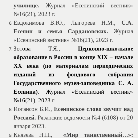
училище.
Журнал «Есенинский вестник»
№16(21), 2023 г.
Евдокимова В.Ю., Лыгорева Н.М.,
С.А.
Есенин и семья Сардановских.
Журнал
«Есенинский вестник» №16(21), 2023 г.
Зотова Т.Я.,
Церковно-школьное
образование в России в конце XIX – начале
ХХ века (по материалам периодических
изданий из фондового собрания
Государственного музея-заповедника С. А.
Есенина).
Журнал «Есенинский вестник»
№16(21), 2023 г.
Иогансон Б.И.,
Есенинское слово звучит над
Россией.
Рязанские ведомости №4 (6108) от 20
января 2023.
Князева Н.П
.,
«Мир таинственный…»: