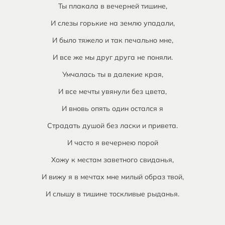
Ты плакала в вечерней тишине,
И слезы горькие на землю упадали,
И было тяжело и так печально мне,
И все же мы друг друга не поняли.
Умчалась ты в далекие края,
И все мечты увянули без цвета,
И вновь опять один остался я
Страдать душой без ласки и привета.
И часто я вечернею порой
Хожу к местам заветного свиданья,
И вижу я в мечтах мне милый образ твой,
И слышу в тишине тоскливые рыданья.