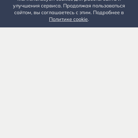
улучшения сервиса. Продолжая пользоваться
сайтом, вы соглашаетесь с этим. Подробнее в
Политике cookie
.
Государственное автономное учреждение культуры
«Государственный музей-заповедник С.А. Есенина» 0+
391103, Рязанская обл., Рыбновский р-н, с.
Константиново