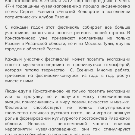
Константинове». А 29 июля 2012 года на празднике в честь
47-й годовщины музея-заповедника прошла инсценировка
поэмы Сергея Есенина «Евпатий Коловрат» в исполнении
патриотических клубов Рязани.
С каждым годом этот фестиваль собирает все больше
участников, охватывая разные регионы нашей страны. В
Константиново уже приезжают коллективы не только
Рязани и Рязанской области, но и из Москвы, Тулы, других
городов и областей России.
Каждый участник фестивалей может посетить экспозиции
нашего музея-заповедника и проникнуться атмосферой,
которая питала творчество С. Есенина. Многие ребята,
приезжая на фестивали-конкурсы из года в год, растут
вместе с ними.
Люди едут в Константиново не только посетить экспозиции
или на прогулку, но и получить массу положительных
эмоций, прикоснувшись к миру поэзии, искусства и музыки.
Фестивали способствуют не только популяризации
творчества великого русского поэта, но и играют важную
роль в формировании культурного пространства Рязанской
области. Являясь неотъемлемой частью важных
мероприятий музея-заповедника, они так стимулируют
развитие событийного туризма в регионе.