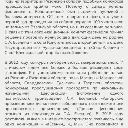
году на территории Рязанской области подобных конкурсов
проводилось крайне мало. Поэтому с самого начала
фестиваль в Константинове был встречен публикой с
большим интересом. Об этом говорит тот факт, что уже в
первый год проведения он собрал порядка 100 участников
не только из Рязанской области, но и из соседних регионов.
В связи с этим организационный комитет фестиваля принял
решение проводить конкурс два дня: один день на родине
С.А. Есенина – в селе Константиново, второй день – в отделе
Государственного музея-заповедника в г.Спас-Клепики –
Спас-Клепиковской второклассной школе.
В 2012 году конкурс приобрел статус межрегионального. И
с каждым годом все больше и больше расширяет свою
географию. Его участниками становятся ребята не только
из Рязани и Рязанской области, но из Москвы и Московской
области, Свердловской, Тульской и Тверской областей.
Конкурсные прослушивания проводятся по нескольким
номинациям: «Декламация» (исполнение одного
поэтического произведения С.А. Есенина), «Авторские
произведения» (исполнения собственного поэтического или
прозаического произведения), «Проза» (исполнения
отрывка из произведения С.А. Есенина). В 2018 году
фестиваль вышел в интернет-пространство: появилась еще
одна номинация – «#Есенин_ и_ Мы». Она проводится в