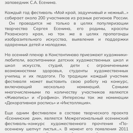
заповедник С.А. Есенина.
Каждый год фестиваль «Мой край, задумчивый и нежный…»
собирает около 200 участников из разных регионов России.
Он проводится не только в целях популяризации
творчества Сергея Есенина, его родины, красоты
Рязанского края, но так же в целях пропаганды
изобразительного искусства, выявления и поддержки
одаренных детей и молодежи.
На осенний пленэр в Константиново приезжают художники-
любители, воспитанники детских художественных школ и
школ искусств, студий, дети с ограниченными
возможностями здоровья, студенты художественных
училищ и их педагоги. По традиции каждый участник
фестиваля может выставить свою работу на конкурс,
включающий несколько номинаций. Самыми
многочисленными по количеству участников являются
«Живопись» и «Графика». Интересны так же номинации
«Декоративная роспись» и «Инсталляция».
Еще одним фестивалем в составе творческого проекта
«Есенинские дни», является Межрегиональный есенинский
фестиваль-конкурс художественного прочтения «По-
осеннему шепчут листья…». В момент его появления 2011