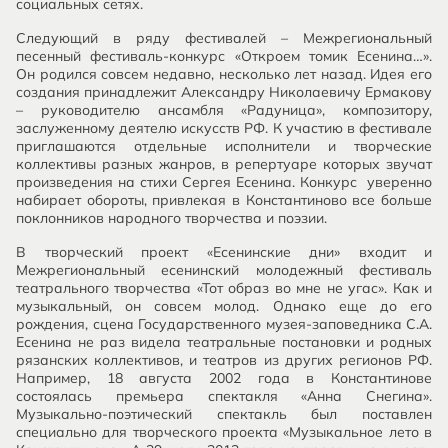
социальных сетях.
Следующий в ряду фестивалей – Межрегиональный
песенный фестиваль-конкурс «Откроем томик Есенина…».
Он родился совсем недавно, несколько лет назад. Идея его
создания принадлежит Александру Николаевичу Ермакову
– руководителю ансамбля «Радуница», композитору,
заслуженному деятелю искусств РФ. К участию в фестивале
приглашаются отдельные исполнители и творческие
коллективы разных жанров, в репертуаре которых звучат
произведения на стихи Сергея Есенина. Конкурс уверенно
набирает обороты, привлекая в Константиново все больше
поклонников народного творчества и поэзии.
В творческий проект «Есенинские дни» входит и
Межрегиональный есенинский молодежный фестиваль
театрального творчества «Тот образ во мне не угас». Как и
музыкальный, он совсем молод. Однако еще до его
рождения, сцена Государственного музея-заповедника С.А.
Есенина не раз видела театральные постановки и родных
рязанских коллективов, и театров из других регионов РФ.
Например, 18 августа 2002 года в Константинове
состоялась премьера спектакля «Анна Снегина».
Музыкально-поэтический спектакль был поставлен
специально для творческого проекта «Музыкальное лето в