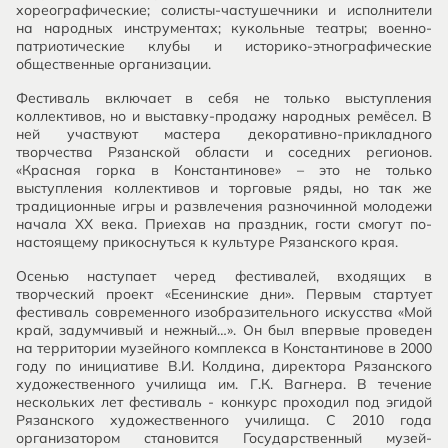
хореографические; солисты-частушечники и исполнители
на народных инструментах; кукольные театры; военно-
патриотические клубы и историко-этнографические
общественные организации.
Фестиваль включает в себя не только выступления
коллективов, но и выставку-продажу народных ремёсел. В
ней участвуют мастера декоративно-прикладного
творчества Рязанской области и соседних регионов.
«Красная горка в Константинове» – это не только
выступления коллективов и торговые ряды, но так же
традиционные игры и развлечения разночинной молодежи
начала ХХ века. Приехав на праздник, гости смогут по-
настоящему прикоснуться к культуре Рязанского края.
Осенью наступает черед фестивалей, входящих в
творческий проект «Есенинские дни». Первым стартует
фестиваль современного изобразительного искусства «Мой
край, задумчивый и нежный…». Он был впервые проведен
на территории музейного комплекса в Константинове в 2000
году по инициативе В.И. Колдина, директора Рязанского
художественного училища им. Г.К. Вагнера. В течение
нескольких лет фестиваль - конкурс проходил под эгидой
Рязанского художественного училища. С 2010 года
организатором становится Государственный музей-