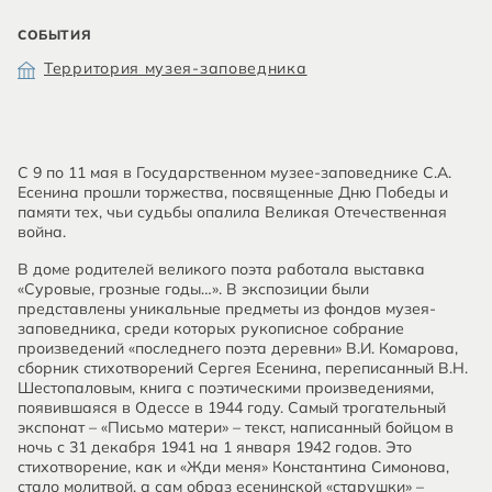
СОБЫТИЯ
Территория музея-заповедника
С 9 по 11 мая в Государственном музее-заповеднике С.А.
Есенина прошли торжества, посвященные Дню Победы и
памяти тех, чьи судьбы опалила Великая Отечественная
война.
В доме родителей великого поэта работала выставка
«Суровые, грозные годы…». В экспозиции были
представлены уникальные предметы из фондов музея-
заповедника, среди которых рукописное собрание
произведений «последнего поэта деревни» В.И. Комарова,
сборник стихотворений Сергея Есенина, переписанный В.Н.
Шестопаловым, книга с поэтическими произведениями,
появившаяся в Одессе в 1944 году. Самый трогательный
экспонат – «Письмо матери» – текст, написанный бойцом в
ночь с 31 декабря 1941 на 1 января 1942 годов. Это
стихотворение, как и «Жди меня» Константина Симонова,
стало молитвой, а сам образ есенинской «старушки» –