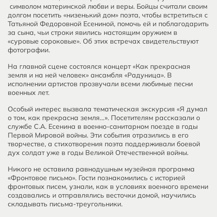
символом материнской любви и веры. Бойцы считали своим
долгом посетить «низенький дом» поэта, чтобы встретиться с
Татьяной Федоровной Есениной, помочь ей и поблагодарить
за сына, чьи строки явились настоящим оружием в
«суровые сороковые». Об этих встречах свидетельствуют
фотографии.
На главной сцене состоялся концерт «Как прекрасная
земля и на ней человек» ансамбля «Радуница». В
исполнении артистов прозвучали всеми любимые песни
военных лет.
Особый интерес вызвала тематическая экскурсия «Я думал
о том, как прекрасна земля…». Посетителям рассказали о
службе С.А. Есенина в военно-санитарном поезде в годы
Первой Мировой войны. Эти события отразились в его
творчестве, а стихотворения поэта поддерживали боевой
дух солдат уже в годы Великой Отечественной войны.
Никого не оставила равнодушным музейная программа
«Фронтовое письмо». Гости познакомились с историей
фронтовых писем, узнали, как в условиях военного времени
создавались и отправлялись весточки домой, научились
складывать письма-треугольники.