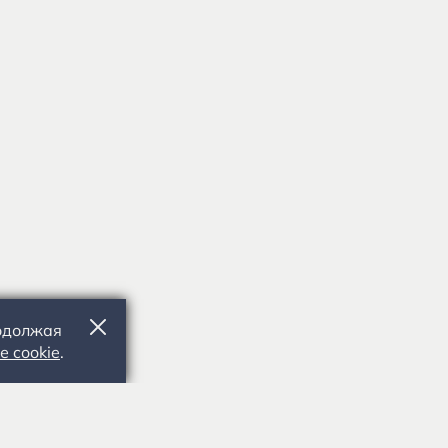
родолжая
е cookie
.