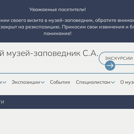
Уважаемые посетители!
ии своего визита в музей-заповедник, обратите вниман
закрыт на реэкспозицию. Приносим свои извинения и б
понимание!
й музей-заповедник С.А.
ЭКСКУРСИИ
м
Экспозиции
События
Специалистам
О муз
ТИ