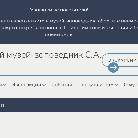
Уважаемые посетители!
ии своего визита в музей-заповедник, обратите вниман
закрыт на реэкспозицию. Приносим свои извинения и б
понимание!
й музей-заповедник С.А.
ЭКСКУРСИИ
м
Экспозиции
События
Специалистам
О муз
ТИ