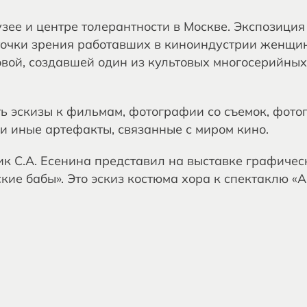
узее и центре толерантности в Москве. Экспозици
точки зрения работавших в киноиндустрии женщин
овой, создавшей один из культовых многосерийны
ть эскизы к фильмам, фотографии со съемок, фото
и иные артефакты, связанные с миром кино.
к С.А. Есенина представил на выставке графичес
кие бабы». Это эскиз костюма хора к спектаклю «