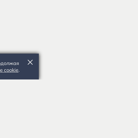
родолжая
е cookie
.