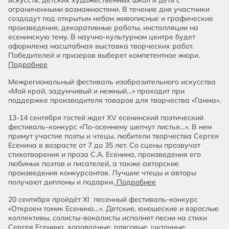
искусств, детских художественных школ и дети с
ограниченными возможностями. В течение дня участники
создадут под открытым небом живописные и графические
произведения, декоративные работы, инсталляции на
есенинскую тему. В научно-культурном центре будет
оформлена масштабная выставка творческих работ.
Победителей и призеров выберет компетентное жюри.
Подробнее
Межрегиональный фестиваль изобразительного искусства
«Мой край, задумчивый и нежный…» проходит при
поддержке производителя товаров для творчества «Гамма».
13-14 сентября гостей ждет XV есенинский поэтический
фестиваль-конкурс «По-осеннему шепчут листья…». В нем
примут участие поэты и чтецы, любители творчества Сергея
Есенина в возрасте от 7 до 35 лет. Со сцены прозвучат
стихотворения и проза С.А. Есенина, произведения его
любимых поэтов и писателей, а также авторские
произведения конкурсантов. Лучшие чтецы и авторы
получают дипломы и подарки.
Подробнее
20 сентября пройдёт XI песенный фестиваль-конкурс
«Откроем томик Есенина…». Детские, юношеские и взрослые
коллективы, солисты-вокалисты исполнят песни на стихи
Сергея Есенина, хороводные, плясовые, шуточные,