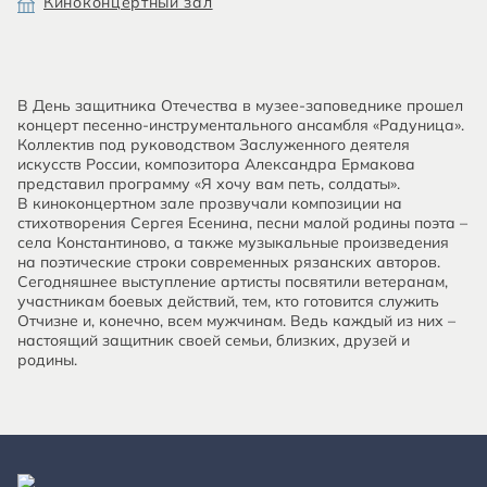
Киноконцертный зал
В День защитника Отечества в музее-заповеднике прошел
концерт песенно-инструментального ансамбля «Радуница».
Коллектив под руководством Заслуженного деятеля
искусств России, композитора Александра Ермакова
представил программу «Я хочу вам петь, солдаты».
В киноконцертном зале прозвучали композиции на
стихотворения Сергея Есенина, песни малой родины поэта –
села Константиново, а также музыкальные произведения
на поэтические строки современных рязанских авторов.
Сегодняшнее выступление артисты посвятили ветеранам,
участникам боевых действий, тем, кто готовится служить
Отчизне и, конечно, всем мужчинам. Ведь каждый из них –
настоящий защитник своей семьи, близких, друзей и
родины.