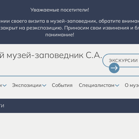
Уважаемые посетители!
ии своего визита в музей-заповедник, обратите вниман
закрыт на реэкспозицию. Приносим свои извинения и б
понимание!
й музей-заповедник С.А.
ЭКСКУРСИИ
м
Экспозиции
События
Специалистам
О муз
ТИ