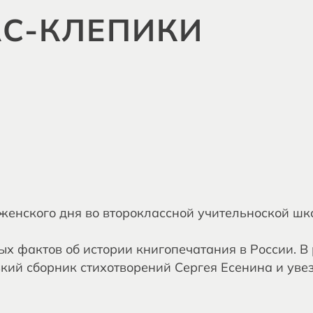
АС-КЛЕПИКИ
женского дня во второклассной учительноской ш
х фактов об истории книгопечатания в России. В 
ий сборник стихотворений Сергея Есенина и увезл