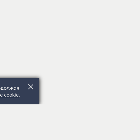
родолжая
е cookie
.