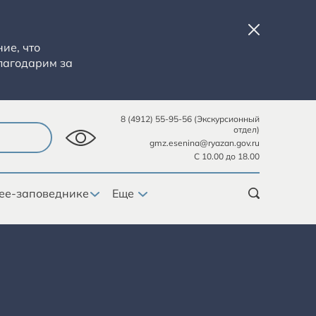
ие, что
лагодарим за
8 (4912) 55-95-56 (Экскурсионный
отдел)
gmz.esenina@ryazan.gov.ru
С 10.00 до 18.00
ее-заповеднике
Еще