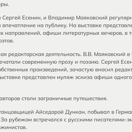
еры.
 Сергей Есенин, и Владимир Маяковский регулярн
и впечатление на публику. На выставке представ
х направлений, афиши литературных вечеров, в то
этов.
я редакторская деятельность. В.В. Маяковский в 
ечатали современную прозу и поэзию. Сергей Есен
обственных произведений, зачастую вносил редак
выставке представлен муляж эскиза афиши одного
второв стали заграничные путешествия.
, танцовщицей Айседорой Дункан, побывал в Герма
 За рубежом встречался с русскими писателями-э
ажинистов.