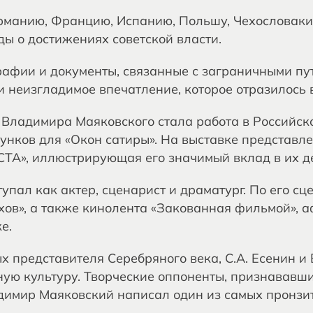
манию, Францию, Испанию, Польшу, Чехословакию
ды о достижениях советской власти.
афии и документы, связанные с заграничными пу
 неизгладимое впечатление, которое отразилось в
Владимира Маяковского стала работа в Российск
сунков для «Окон сатиры». На выставке представл
ТА», иллюстрирующая его значимый вклад в их де
упал как актер, сценарист и драматург. По его с
хов», а также кинолента «Закованная фильмой», а
е.
 представителя Серебряного века, С.А. Есенин и 
ную культуру. Творческие оппоненты, признававши
димир Маяковский написал один из самых пронзит