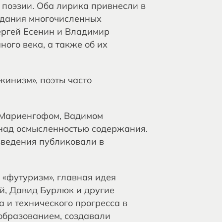
 поэзии. Оба лирика привнесли в
оздания многочисленных
ергей Есенин и Владимир
ого века, а также об их
жинизм», поэты часто
м Мариенгофом, Вадимом
над осмысленностью содержания.
зведения публиковали в
«футуризм», главная идея
й, Давид Бурлюк и другие
 и технического прогресса в
образованием, создавали