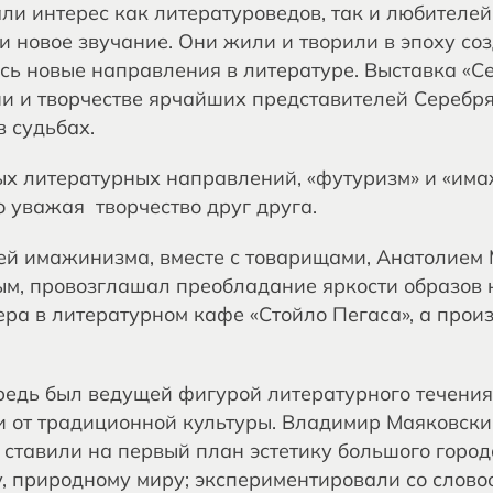
ли интерес как литературоведов, так и любителей
и новое звучание. Они жили и творили в эпоху с
сь новые направления в литературе. Выставка «С
и и творчестве ярчайших представителей Серебрян
 судьбах.
ых литературных направлений, «футуризм» и «има
о уважая творчество друг друга.
лей имажинизма, вместе с товарищами, Анатолие
, провозглашал преобладание яркости образов 
ера в литературном кафе «Стойло Пегаса», а прои
едь был ведущей фигурой литературного течения 
и от традиционной культуры. Владимир Маяковски
ставили на первый план эстетику большого города
, природному миру; экспериментировали со слово