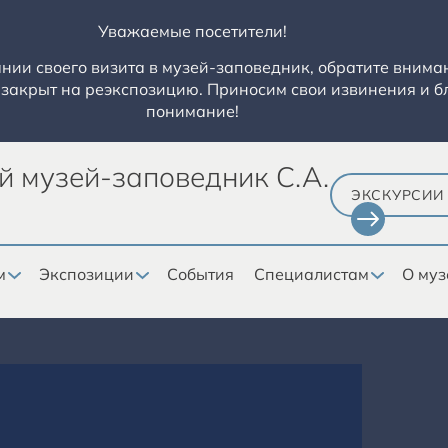
Уважаемые посетители!
ии своего визита в музей-заповедник, обратите вниман
закрыт на реэкспозицию. Приносим свои извинения и б
понимание!
й музей-заповедник С.А.
ЭКСКУРСИИ
м
Экспозиции
События
Специалистам
О муз