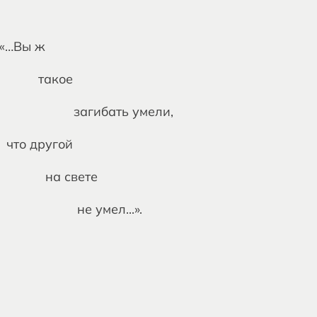
 ж
ое
 умели,
гой
ете
...».