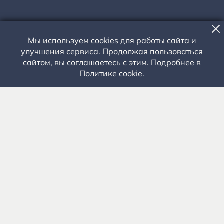
Мы используем cookies для работы сайта и
улучшения сервиса. Продолжая пользоваться
ЭКСКУРСИЯ, КОНЦЕРТ, ВЫСТАВКА
сайтом, вы соглашаетесь с этим. Подробнее в
Политике cookie
.
ТАТЬЯНИН ДЕНЬ В
КОНСТАНТИНОВЕ
25 ЯНВАРЯ 2025 ГОДА
Территория музея-заповедника
Усадьба родителей С.А. Есенина
Рекомендуется
ВЗРОСЛЫЕ