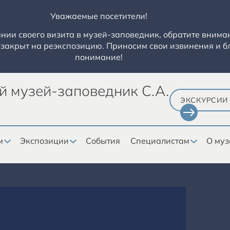
Уважаемые посетители!
ии своего визита в музей-заповедник, обратите вниман
закрыт на реэкспозицию. Приносим свои извинения и б
понимание!
й музей-заповедник С.А.
ЭКСКУРСИИ
м
Экспозиции
События
Специалистам
О муз