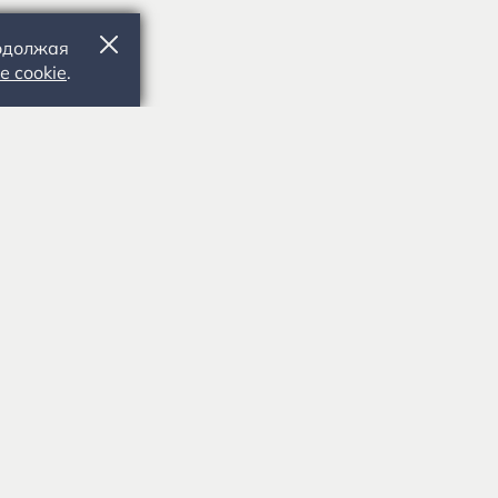
родолжая
е cookie
.
391103, Рязанская обл., Рыбновский р-
н, с. Константиново
ке
8 (4912) 55-03-06
Приемная
8 (4912) 55-03-07