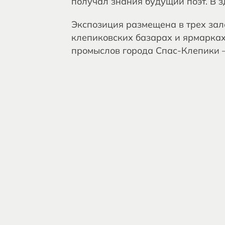
получал знания будущий поэт. В з
Экспозиция размещена в трех зала
клепиковских базарах и ярмарках
промыслов города Спас-Клепики –