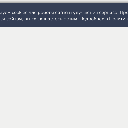
зуем cookies для работы сайта и улучшения сервиса. П
ся сайтом, вы соглашаетесь с этим. Подробнее в
Политик
С.А. Есенин
События
+
Посетителям
Специалистам
Экспозиции
О музее-заповедни