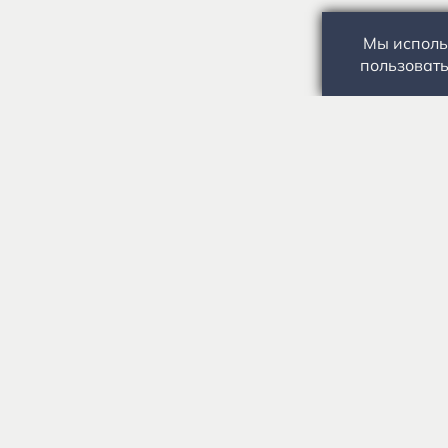
Мы исполь
пользовать
Государственное автономное учреждение культуры
«Государственный музей-заповедник С.А. Есенина» 0
Условия использования материалов
Профилактика заболеваний