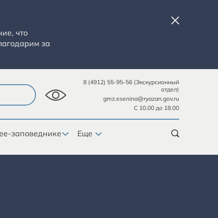
ие, что
лагодарим за
8 (4912) 55-95-56 (Экскурсионный
отдел)
gmz.esenina@ryazan.gov.ru
С 10.00 до 18.00
ее-заповеднике
Еще