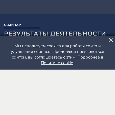
СЕМИНАР
РЕЗУЛЬТАТЫ ДЕЯТЕЛЬНОСТИ
НАУЧНЫХ СОТРУДНИКОВ В
Мы используем cookies для работы сайта и
РАМКАХ РАБОТЫ НАД
улучшения сервиса. Продолжая пользоваться
НАУЧНЫМИ ТЕМАМИ
сайтом, вы соглашаетесь с этим. Подробнее в
Политике cookie
.
12 ДЕКАБРЯ 2023 ГОДА
Посещение мероприятия бесплатное
Рязанская область, Рыбновский район, село
Константиново. Научная библиотека
8 (4912) 55-03-06
nmkd@museum-esenin.ru
—
прием заявок