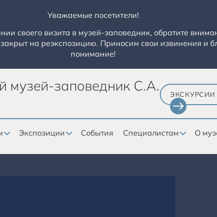
Уважаемые посетители!
ии своего визита в музей-заповедник, обратите вниман
закрыт на реэкспозицию. Приносим свои извинения и б
понимание!
й музей-заповедник С.А.
ЭКСКУРСИИ
м
Экспозиции
События
Специалистам
О муз