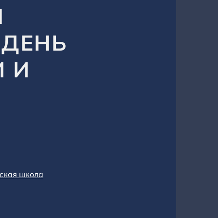
Я
 ДЕНЬ
И И
ьская школа