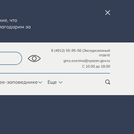
ие, что
лагодарим за
8 (4912) 55-95-56 (Экскурсионный
отдел)
gmz.esenina@ryazan.gov.ru
С 10.00 до 18.00
ее-заповеднике
Еще