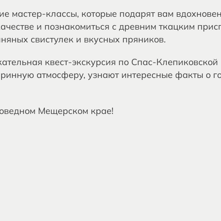
кие мастер-классы, которые подарят вам вдохнове
качестве и познакомиться с древним ткацким прис
иняных свистулек и вкусных пряников.
екательная квест-экскурсия по Спас-Клепиковской
аринную атмосферу, узнают интересные факты о го
поведном Мещерском крае!