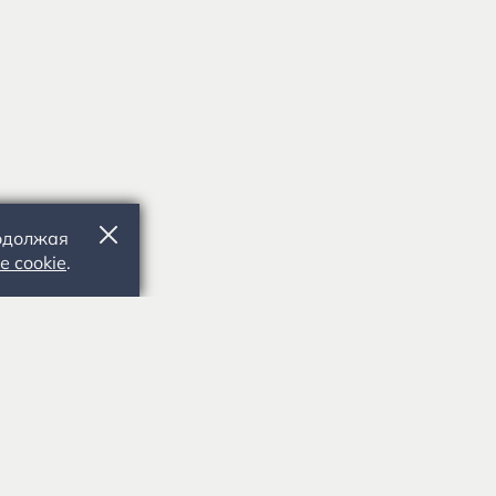
родолжая
е cookie
.