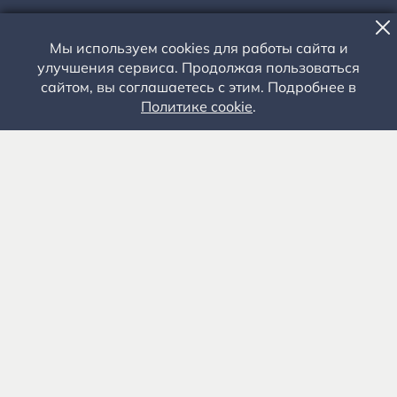
Мы используем cookies для работы сайта и
ВЫЕЗДНЫЕ МЕРОПРИЯТИЯ, ЛЕКЦИЯ, ДРУГИЕ СОБЫТИЯ
улучшения сервиса. Продолжая пользоваться
НЕСКУЧНЫЕ ЛЕКЦИИ ОБ
сайтом, вы соглашаетесь с этим. Подробнее в
Политике cookie
.
ИСКУССТВЕ СЕРЕБРЯНОГО
ВЕКА
26 АПРЕЛЯ 2025 ГОДА - 16.00
Выездные мероприятия
г. Рязань, ул. Есенина, 112
Рекомендуется
ВЗРОСЛЫЕ
Доступная среда