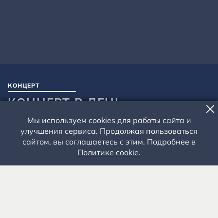
КОНЦЕРТ
КОНЦЕРТ В ДЕНЬ
ГОСУДАРСТВЕННОГО ФЛАГА
Мы используем cookies для работы сайта и
улучшения сервиса. Продолжая пользоваться
22 АВГУСТА 2023 ГОДА - 13.00
сайтом, вы соглашаетесь с этим. Подробнее в
Взрослые – 300 руб. Школьники – 250 руб.
Политике cookie
.
Усадьба родителей С.А. Есенина
Рязанская область, Рыбновский район, село
Константиново