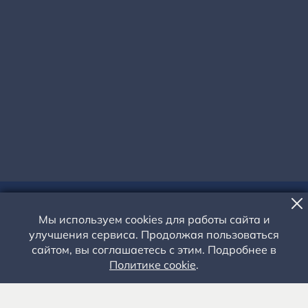
МАСТЕР-КЛАСС
Мы используем cookies для работы сайта и
ДЕНЬ ЗАЩИТНИКА ОТЧЕСТВА
улучшения сервиса. Продолжая пользоваться
сайтом, вы соглашаетесь с этим. Подробнее в
В СПАС-КЛЕПИКАХ
Политике cookie
.
23 ФЕВРАЛЯ 2025 ГОДА
Спас-Клепиковская второклассная учительская школа