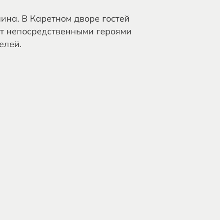
нина. В Каретном дворе гостей
ут непосредственными героями
елей.