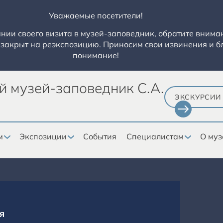
Уважаемые посетители!
ии своего визита в музей-заповедник, обратите вниман
закрыт на реэкспозицию. Приносим свои извинения и б
понимание!
й музей-заповедник С.А.
ЭКСКУРСИИ
м
Экспозиции
События
Специалистам
О муз
Я