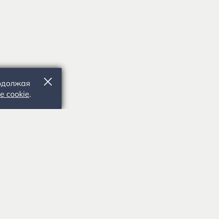
родолжая
е cookie
.