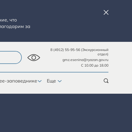
ие, что
лагодарим за
8 (4912) 55-95-56 (Экскурсионный
отдел)
gmz.esenina@ryazan.gov.ru
С 10.00 до 18.00
ее-заповеднике
Еще