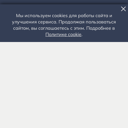
Мы используем cookies для работы сайта и
улучшения сервиса. Продолжая пользоваться
сайтом, вы соглашаетесь с этим. Подробнее в
ВЫСТАВКА
Политике cookie
.
ЗНАКОВАЯ ФИГУРА
СЕРЕБРЯНОГО ВЕКА В
СТУПИНО
27 СЕНТЯБРЯ - 27 ОКТЯБРЯ 2024 ГОДА - В ЧАСЫ РАБОТЫ МУЗЕЯ.
Выездные мероприятия
Рекомендуется
ВЗРОСЛЫЕ
Доступная среда