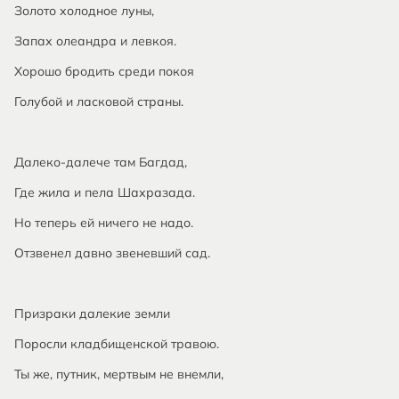
Золото холодное луны,
Запах олеандра и левкоя.
Хорошо бродить среди покоя
Голубой и ласковой страны.
Далеко-далече там Багдад,
Где жила и пела Шахразада.
Но теперь ей ничего не надо.
Отзвенел давно звеневший сад.
Призраки далекие земли
Поросли кладбищенской травою.
Ты же, путник, мертвым не внемли,