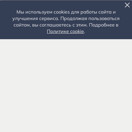
Мы используем cookies для работы сайта и
улучшения сервиса. Продолжая пользоваться
сайтом, вы соглашаетесь с этим. Подробнее в
Политике cookie
.
Государственное автономное учреждение культуры
«Государственный музей-заповедник С.А. Есенина» 0+
391103, Рязанская обл., Рыбновский р-н, с.