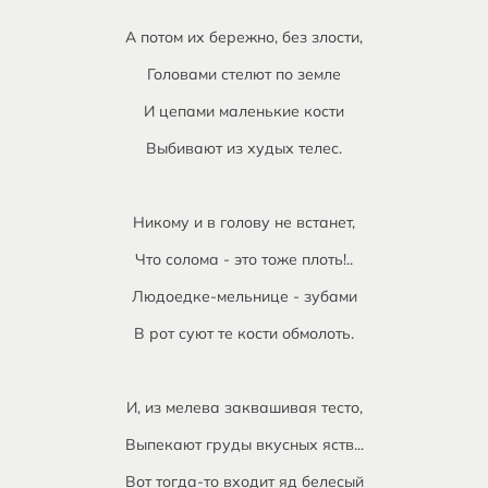
А потом их бережно, без злости,
Головами стелют по земле
И цепами маленькие кости
Выбивают из худых телес.
Никому и в голову не встанет,
Что солома - это тоже плоть!..
Людоедке-мельнице - зубами
В рот суют те кости обмолоть.
И, из мелева заквашивая тесто,
Выпекают груды вкусных яств...
Вот тогда-то входит яд белесый