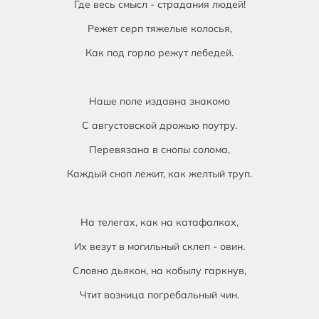
Где весь смысл - страдания людей!
Режет серп тяжелые колосья,
Как под горло режут лебедей.
Наше поле издавна знакомо
С августовской дрожью поутру.
Перевязана в снопы солома,
Каждый сноп лежит, как желтый труп.
На телегах, как на катафалках,
Их везут в могильный склеп - овин.
Словно дьякон, на кобылу гаркнув,
Чтит возница погребальный чин.