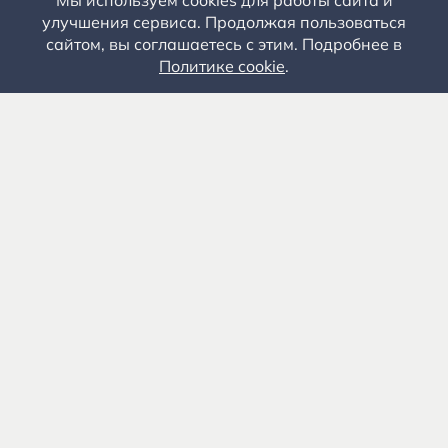
Мы используем cookies для работы сайта и
улучшения сервиса. Продолжая пользоваться
сайтом, вы соглашаетесь с этим. Подробнее в
Политике cookie
.
Государственное автономное учреждение культуры
«Государственный музей-заповедник С.А. Есенина» 0+
391103, Рязанская обл., Рыбновский р-н, с.
Константиново