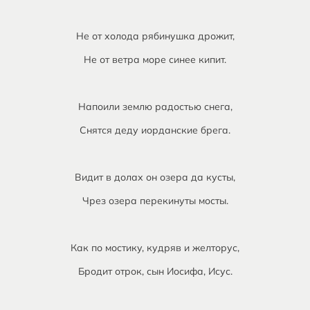
Не от холода рябинушка дрожит,
Не от ветра море синее кипит.
Напоили землю радостью снега,
Снятся деду иорданские брега.
Видит в долах он озера да кусты,
Чрез озера перекинуты мосты.
Как по мостику, кудряв и желторус,
Бродит отрок, сын Иосифа, Исус.