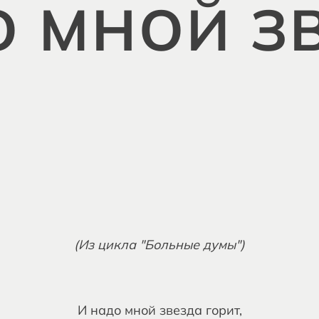
О МНОЙ З
(Из цикла "Больные думы")
И надо мной звезда горит,