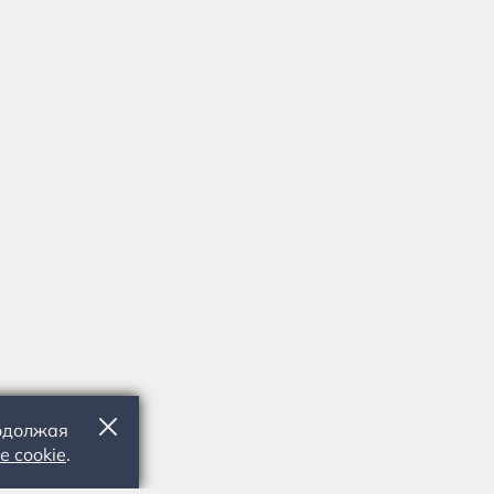
родолжая
е cookie
.