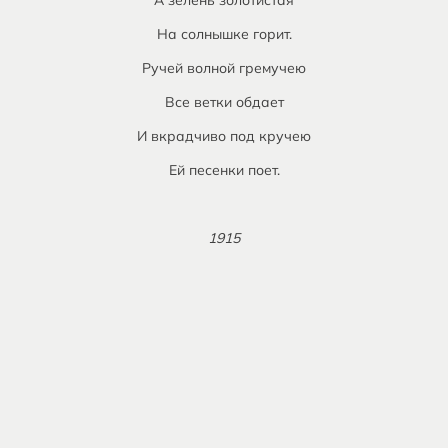
А зелень золотистая
На солнышке горит.
Ручей волной гремучею
Все ветки обдает
И вкрадчиво под кручею
Ей песенки поет.
1915