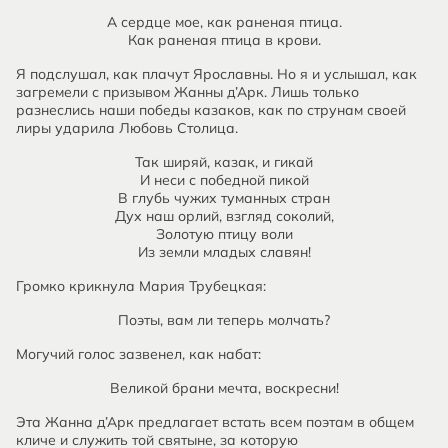
А сердце мое, как раненая птица.
Как раненая птица в крови.
Я подслушал, как плачут Ярославны. Но я и услышал, как
загремели с призывом Жанны д’Арк. Лишь только
разнеслись наши победы казаков, как по струнам своей
лиры ударила Любовь Столица.
Так ширяй, казак, и гикай
И неси с победной пикой
В глубь чужих туманных стран
Дух наш орлий, взгляд соколий,
Золотую птицу воли
Из земли младых славян!
Громко крикнула Мария Трубецкая:
Поэты, вам ли теперь молчать?
Могучий голос зазвенел, как набат:
Великой брани мечта, воскресни!
Эта Жанна д’Арк предлагает встать всем поэтам в общем
кличе и служить той святыне, за которую