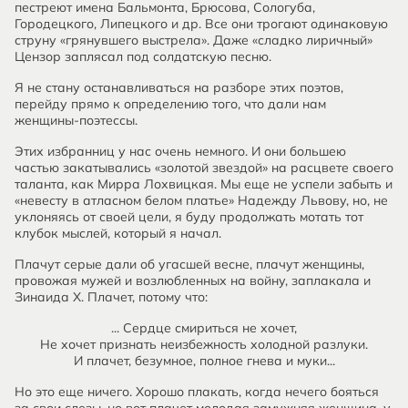
пестреют имена Бальмонта, Брюсова, Сологуба,
Городецкого, Липецкого и др. Все они трогают одинаковую
струну «грянувшего выстрела». Даже «сладко лиричный»
Цензор заплясал под солдатскую песню.
Я не стану останавливаться на разборе этих поэтов,
перейду прямо к определению того, что дали нам
женщины-поэтессы.
Этих избранниц у нас очень немного. И они большею
частью закатывались «золотой звездой» на расцвете своего
таланта, как Мирра Лохвицкая. Мы еще не успели забыть и
«невесту в атласном белом платье» Надежду Львову, но, не
уклоняясь от своей цели, я буду продолжать мотать тот
клубок мыслей, который я начал.
Плачут серые дали об угасшей весне, плачут женщины,
провожая мужей и возлюбленных на войну, заплакала и
Зинаида X. Плачет, потому что:
... Сердце смириться не хочет,
Не хочет признать неизбежность холодной разлуки.
И плачет, безумное, полное гнева и муки...
Но это еще ничего. Хорошо плакать, когда нечего бояться