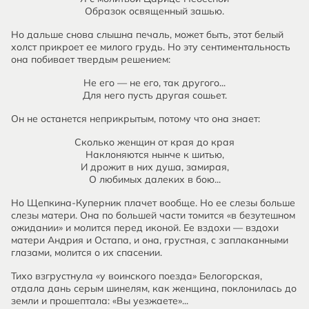
Образок освященный зашью.
Но дальше снова слышна печаль, может быть, этот белый
холст прикроет ее милого грудь. Но эту сентиментальность
она побивает твердым решением:
Не его — не его, так другого...
Для него пусть другая сошьет.
Он не останется неприкрытым, потому что она знает:
Сколько женщин от края до края
Наклоняются нынче к шитью,
И дрожит в них душа, замирая,
О любимых далеких в бою...
Но Щепкина-Куперник плачет вообще. Но ее слезы больше
слезы матери. Она по большей части томится «в безутешном
ожидании» и молится перед иконой. Ее вздохи — вздохи
матери Андрия и Остапа, и она, грустная, с заплаканными
глазами, молится о их спасении.
Тихо взгрустнула «у воинского поезда» Белогорская,
отдала дань серым шинелям, как женщина, поклонилась до
земли и прошептала: «Вы уезжаете»...