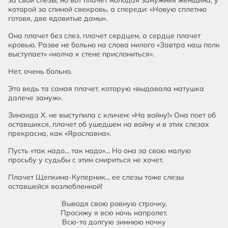
за свои слезы, но вот плачет молодая замужняя женщина, у
которой за спиной свекровь, а спереди: «Новую сплетню
готовя, две ядовитые дамы».
Она плачет без слез, плачет сердцем, а сердце плачет
кровью. Разве не больно на слова милого «Завтра наш полк
выступает» «молча к стене прислониться».
Нет, очень больно.
Это ведь та самая плачет, которую «выдавала матушка
далече замуж».
Зинаида X. не выступила с кличем: «На войну!» Она поет об
оставшихся, плачет об ушедшем на войну и в этих слезах
прекрасна, как «Ярославна».
Пусть «так надо... так надо»... Но она за свою малую
просьбу у судьбы с этим смириться не хочет.
Плачет Щепкина-Куперник... ее слезы тоже слезы
оставшейся возлюбленной!
Выводя свою ровную строчку,
Просижу я всю ночь напролет.
Всю-то долгую зимнюю ночку