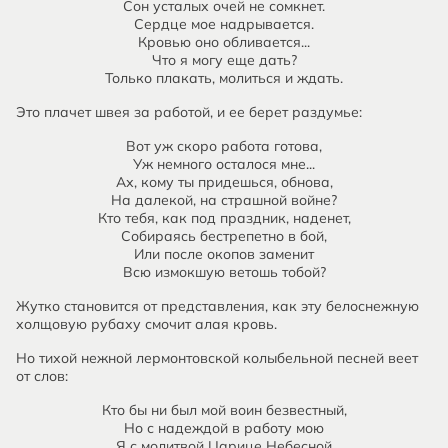
Сон усталых очей не сомкнет.
Сердце мое надрывается.
Кровью оно обливается...
Что я могу еще дать?
Только плакать, молиться и ждать.
Это плачет швея за работой, и ее берет раздумье:
Вот уж скоро работа готова,
Уж немного осталося мне...
Ах, кому ты придешься, обнова,
На далекой, на страшной войне?
Кто тебя, как под праздник, наденет,
Собираясь бестрепетно в бой,
Или после окопов заменит
Всю измокшую ветошь тобой?
Жутко становится от представления, как эту белоснежную
холщовую рубаху смочит алая кровь.
Но тихой нежной лермонтовской колыбельной песней веет
от слов:
Кто бы ни был мой воин безвестный,
Но с надеждой в работу мою
Я с молитвой Царице Небесной