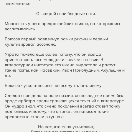
знаменитым:
О, закрой свои бледные ноги.
Много есть у него прекраснейших стихов, на которых мы
воспитывались.
Брюсов первый раздвинул рамки рифмы и первый
культивировал ассонанс.
Утрата тяжела еще более потому, что он всегда
приветствовал все молодое и свежее в поэзии. В
литературном институте его имени вырастали и растут
такие поэты, как Наседкин, Иван Приблудный, Акульшин и
др.
Брюсов чутко относился ко всему талантливому.
Сделав свое дело на поле поэзии, он последнее время был
вроде арбитра среди сражающихся течений в литературе.
Он мудро знал, что смена поколений всегда ставит точку
над юными, и потому, что он знал, он написал такие
прекрасные строки о гуннах:
Но вас, кто меня уничтожит,