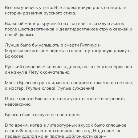
Все мы учились у него. Все знаем, какую роль он играл в
истории развития русского стиха.
Большой мастер, крупный поэт, он внес в затхлую жизнь
после шестидесятников и девятидесятников струю свежей и
новой формы.
Лучше было бы услышать о смерти Гиппиус и
Мережковского, чем видеть в газете эту траурную рамку о
Брюсове.
Русский символизм кончился давно, но со смертью Брюсова
он канул в Лету окончательно.
Много Брюсова ругали, много говорили о том, что он не поэт,
а мастер. Глупые слова! Глупые суждения!
После смерти Блока это такая утрата, что ее и выразить
невозможно.
Брюсов был в искусстве новатором.
В то время, когда в литературных вкусах было сплошное
слюнтяйство, вплоть до горьких слез над Надсоном, он
первый сделал крик против шаблонности своим