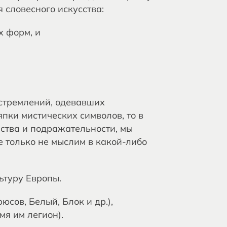
 словесного искусства:
х форм, и
 стремлений, одевавших
япки мистических символов, то в
пства и подражательности, мы
 только не мыслим в какой-либо
ьтуру Европы.
сов, Белый, Блок и др.),
мя им легион).