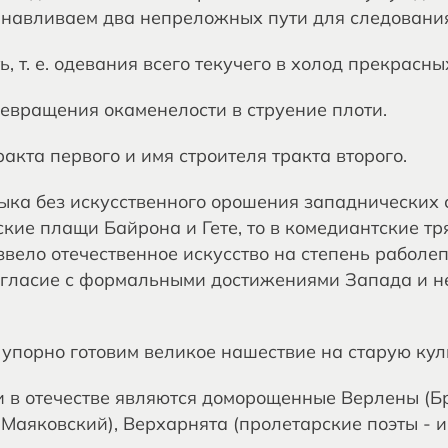
анавливаем два непреложных пути для следования
ь, т. е. одевания всего текучего в холод прекрасны
превращения окаменелости в струение плоти.
акта первого и имя строителя тракта второго.
зыка без искусственного орошения западнических
ские плащи Байрона и Гете, то в комедиантские тр
звело отечественное искусство на степень раболе
огласие с формальными достижениями Запада и не
 упорно готовим великое нашествие на старую кул
в отечестве являются доморощенные Верлены (Брю
Маяковский), Верхарнята (пролетарские поэты - и