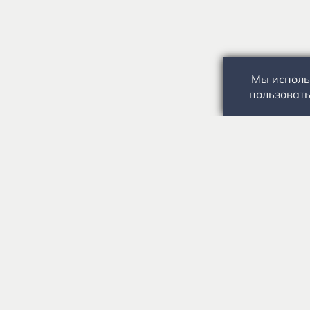
Мы исполь
пользовать
Государственное автономное учреждение культуры
«Государственный музей-заповедник С.А. Есенина» 0