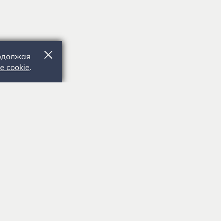
родолжая
е cookie
.
391103, Рязанская обл., Рыбновский р-