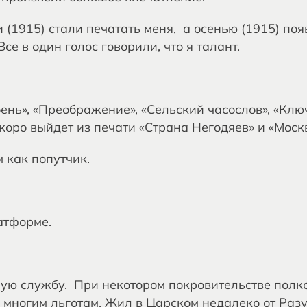
(1915) стали печатать меня, а осенью (1915) поя
се в один голос говорили, что я талант.
ень», «Преображение», «Сельский часослов», «Клю
Скоро выйдет из печати «Страна Негодяев» и «Моск
 как попутчик.
атформе.
ную службу. При некотором покровительстве пол
 многим льготам. Жил в Царском недалеко от Раз