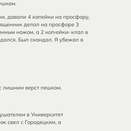
ушкам.
ня, давали 4 копейки на просфору,
вященник делал на просфоре 3
инным ножом, а 2 коп‹ейки› клал в
дался. Был скандал. Я убежал в
 с лишним верст пешком.
лушателем в Университет
ок свел с Городецким, а