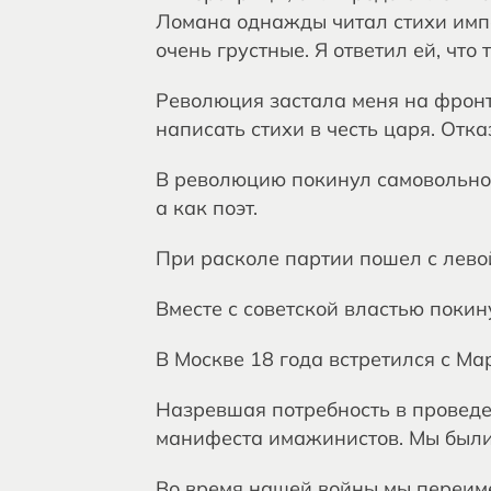
Ломана однажды читал стихи импе
очень грустные. Я ответил ей, что 
Революция застала меня на фронте
написать стихи в честь царя. Отк
В революцию покинул самовольно 
а как поэт.
При расколе партии пошел с левой
Вместе с советской властью покин
В Москве 18 года встретился с М
Назревшая потребность в проведе
манифеста имажинистов. Мы были 
Во время нашей войны мы переиме