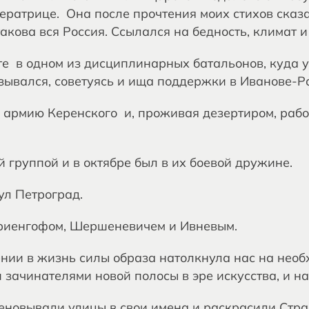
ратрице. Она после прочтения моих стихов сказал
такова вся Россия. Ссылался на бедность, климат и 
 в одном из дисциплинарных батальонов, куда уг
азывался, советуясь и ища поддержки в Иванове-Р
армию Керенского и, проживая дезертиром, рабо
 группой и в октябре был в их боевой дружине.
ул Петроград.
ариенгофом, Шершеневичем и Ивневым.
нии в жизнь силы образа натолкнула нас на нео
зачинателями новой полосы в эре искусства, и на
новывали улицы в свои имена и раскрасили Страс