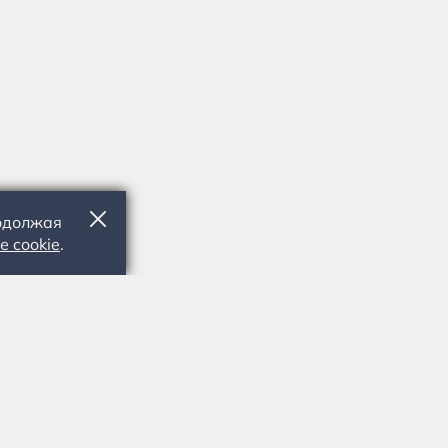
родолжая
е cookie
.