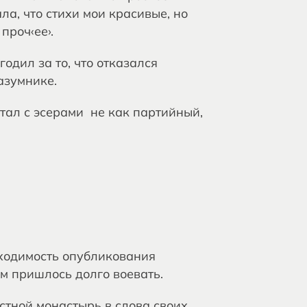
а, что стихи мои красивые, но
проч‹ее›.
одил за то, что отказался
азумнике.
тал с эсерами не как партийный,
бходимость опубликования
м пришлось долго воевать.
тной монастырь в слова своих