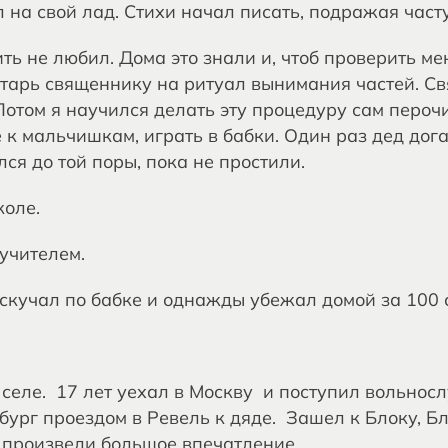
 на свой лад. Стихи начал писать, подражая част
ить не любил. Дома это знали и, чтоб проверить ме
лтарь священнику на ритуал вынимания частей. С
 Потом я научился делать эту процедуру сам пероч
к мальчишкам, играть в бабки. Один раз дед дога
лся до той поры, пока не простили.
коле.
 учителем.
 скучал по бабке и однажды убежал домой за 100
.
 селе. 17 лет уехал в Москву и поступил вольнос
бург проездом в Ревель к дяде. Зашел к Блоку, Бл
 произвели большое впечатление.