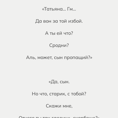
«Татьяна… Гм…
Да вон за той избой.
А ты ей что?
Сродни?
Аль, может, сын пропащий?»
«Да, сын.
Но что, старик, с тобой?
Скажи мне,
Отчего ты так глядишь скорбяще?»