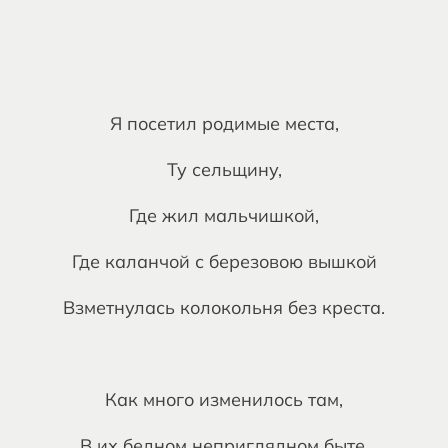
Я посетил родимые места,
Ту сельщину,
Где жил мальчишкой,
Где каланчой с березовою вышкой
Взметнулась колокольня без креста.
Как много изменилось там,
В их бедном неприглядном быте.