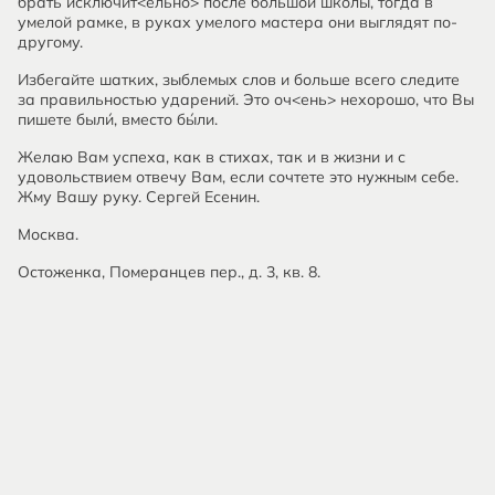
брать исключит<ельно> после большой школы, тогда в
умелой рамке, в руках умелого мастера они выглядят по-
другому.
Избегайте шатких, зыблемых слов и больше всего следите
за правильностью ударений. Это оч<ень> нехорошо, что Вы
пишете были́, вместо бы́ли.
Желаю Вам успеха, как в стихах, так и в жизни и с
удовольствием отвечу Вам, если сочтете это нужным себе.
Жму Вашу руку. Сергей Есенин.
Москва.
Остоженка, Померанцев пер., д. 3, кв. 8.