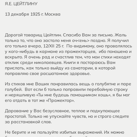
Я.Е. ЦЕЙТЛИНУ
13 декабря 1925 г. Москва
Дорогой товарищ Цейтлин. Спасибо Вам за письмо. Жаль
только то, что оно застало меня оч<ень> поздно. Я получил
его только вчера, 12/XII 25 г. По-видимому, оно провалялось
у кого-нибудь в кармане из прожекторцев, ибо поношено и
вскрыто. Я очень рад и счастлив тем, что мои стихи находят
отклик среди николаевцев. Книги я постараюсь Вам
прислать, как только выйду из санатории, в которой
поправляю свое расшатанное здоровье.
Из стихов мне Ваших понравилась вещь о голубятне и паре
голубей. Вот если б только поправили перебойную строку
и неряшливую «Ты мне будешь помощником хошь», я бы мог
его отдать в тот же «Прожектор».
Дарование у Вас безусловное, теплое и подкупающее
простотой. Только не упускайте чувств, но и строго следите
за расстановкой слов.
Не берите и не пользуйте избитых выражений. Их можно