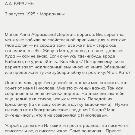
А.А. БЕРЗИНЬ
3 августа 1925 г. Мардакяны
Милая Анна Абрамовна! Дорогая, дорогая. Вы, вероятно,
меня уже забыли по свойственной привычке для многих «с
глаз долой — из сердца вон». Все же я Вам стараюсь
напомнить о себе. Живу в Мардакянах, но тянет дальше.
Куда — сам не знаю. Если очучусь где-нибудь вроде
Байкала, не удивляйтесь. Как Марк? По-прежнему ли он
держит завет, надписанный ему мною на книге (обещание),
или продолжает ту же зубоврачебную практику. Что с Като?
Дорогая моя, друг бесценный, не откажи мне написать, что
хочет от меня Николаев. Мне это оч<ень> важно. Так как
собрание для меня оч<ень> дорого. На днях вышлю тебе
еще целый ряд стихов, новых и старых. Передай их
Ермолаичу (так я зову сейчас в шутку Евдокимыча). Нужны
ли ему а<вто>биографические сведения? Когда? Мне
оч<ень> жаль, что я не созвонился с Николаевым.
Устрой с деньгами Илюшке и прости, родная, что письмо не
описательное, а писательское. Сама понимашь. Привет