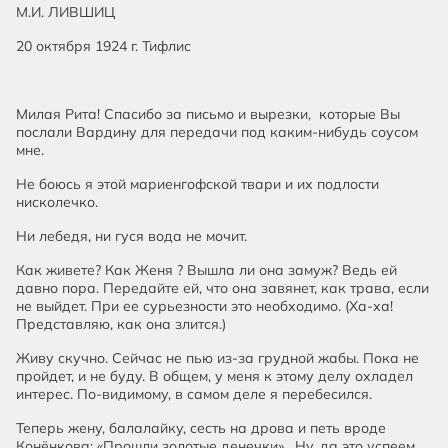
М.И. ЛИВШИЦ
20 октября 1924 г. Тифлис
Милая Рита! Спасибо за письмо и вырезки, которые Вы
послали Вардину для передачи под каким-нибудь соусом
мне.
Не боюсь я этой мариенгофской твари и их подлости
нисколечко.
Ни лебедя, ни гуся вода не мочит.
Как живете? Как Женя ? Вышла ли она замуж? Ведь ей
давно пора. Передайте ей, что она завянет, как трава, если
не выйдет. При ее сурьезности это необходимо. (Ха-ха!
Представляю, как она злится.)
Живу скучно. Сейчас не пью из-за грудной жабы. Пока не
пройдет, и не буду. В общем, у меня к этому делу охладел
интерес. По-видимому, в самом деле я перебесился.
Теперь жену, балалайку, сесть на дрова и петь вроде
Конёнкова: «Прошли золотые денечки». Ну, да это успеем