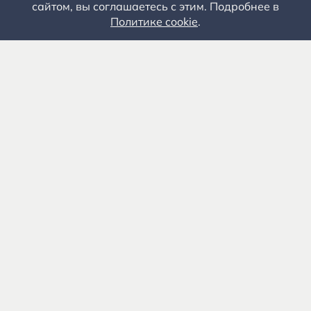
сайтом, вы соглашаетесь с этим. Подробнее в
Политике cookie
.
Государственное автономное учреждение культуры
«Государственный музей-заповедник С.А. Есенина» 0+
391103, Рязанская обл., Рыбновский р-н, с.
Константиново
8 (4912) 55-03-06
Приемная
8 (4912) 55-03-07