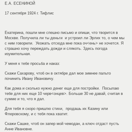
Е.А. ЕСЕНИНОЙ
17 сентября 1924 г. Тифлис
Екатерина, пошли мне спешно письмо и опиши, что творится в
Москве. Получила ли ты деньги и устроил ли Эрлих то, о чем мы
с ним говорили. Уезжать отсюда мне пока оч<ень> не хочется. Я
страшно хочу переждать дожди и слякоть. Здесь погода
изумительная.
У меня к тебе просьба и наказ:
Скажи Сахарову, чтоб он в октябре дал мое зимнее пальто
починить Ивану Ивановичу.
Как дома и сколько нужно денег еще для постройки. Посылаю
тебе для них еще 10 черв<онцев>. Больше 30 не давай, считая в
сумме и то, что я дал.
Для тебя я скоро пришлю стихи, продашь их Казину или
Флеровскому, и с тебя пока хватит.
Скажи Сашке, чтоб он запер мой чемодан, а ключ отдаст пусть
Анне Ивановне.