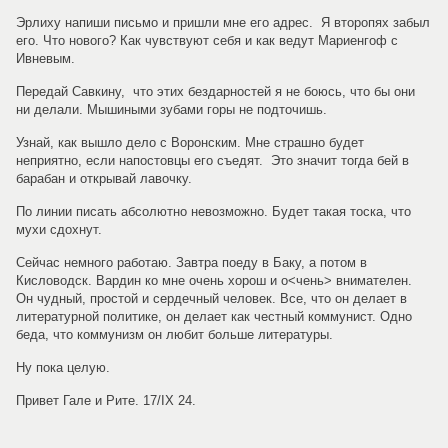
Эрлиху напиши письмо и пришли мне его адрес. Я второпях забыл
его. Что нового? Как чувствуют себя и как ведут Мариенгоф с
Ивневым.
Передай Савкину, что этих бездарностей я не боюсь, что бы они
ни делали. Мышиными зубами горы не подточишь.
Узнай, как вышло дело с Воронским. Мне страшно будет
неприятно, если напостовцы его съедят. Это значит тогда бей в
барабан и открывай лавочку.
По линии писать абсолютно невозможно. Будет такая тоска, что
мухи сдохнут.
Сейчас немного работаю. Завтра поеду в Баку, а потом в
Кисловодск. Вардин ко мне очень хорош и о<чень> внимателен.
Он чудный, простой и сердечный человек. Все, что он делает в
литературной политике, он делает как честный коммунист. Одно
беда, что коммунизм он любит больше литературы.
Ну пока целую.
Привет Гале и Рите. 17/IX 24.