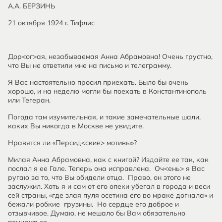
А.А. БЕРЗИНЬ
21 октября 1924 г. Тифлис
Дор<ог>ая, незабываемая Анна Абрамовна! Очень грустно,
что Вы не ответили мне на письмо и телеграмму.
Я Вас настоятельно просил приехать. Было бы очень
хорошо, и на неделю могли бы поехать в Константинополь
или Тегеран.
Погода там изумительная, и такие замечательные шали,
каких Вы никогда в Москве не увидите.
Нравятся ли «Персид<ские> мотивы»?
Милая Анна Абрамовна, как с книгой? Издайте ее так, как
послал я ее Гале. Теперь она исправлена. Оч<ень> я Вас
ругаю за то, что Вы обидели отца. Право, он этого не
заслужил. Хоть я и сам от его опеки убегал в города и веси
сей страны, «где злая пуля осетина его во мраке догнала» и
бежали робкие грузины. Но сердце его доброе и
отзывчивое. Думаю, не мешало бы Вам обязательно