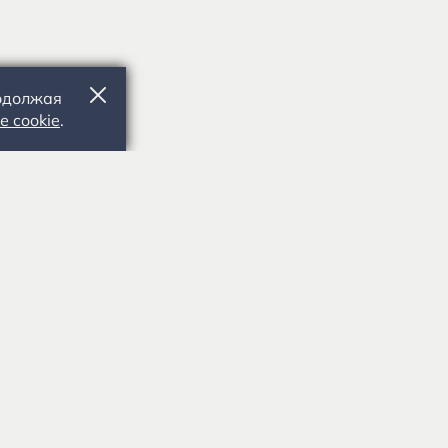
родолжая
е cookie
.
391103, Рязанская обл., Рыбновский р-
н, с. Константиново