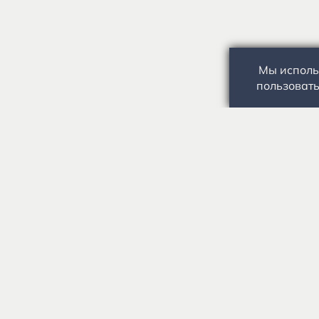
Мы исполь
пользовать
Государственное автономное учреждение культуры
«Государственный музей-заповедник С.А. Есенина» 0