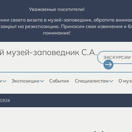
Уважаемые посетители!
ии своего визита в музей-заповедник, обратите вниман
закрыт на реэкспозицию. Приносим свои извинения и б
понимание!
й музей-заповедник С.А.
ЭКСКУРСИИ
м
Экспозиции
События
Специалистам
О муз
1924