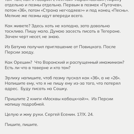
отдельно и поэмы отдельно. Первым в поэмах «Пугачев»,
потом «36», потом «Страна нег<одяев>» и под конец «Песнь».
Мелкие же поэмы идут впереди всего.
Как живете? Здесь хоть не холодно, зато довольно
тоскливо. Пишу мало. Думаю засесть писать в Тегеране.
Зачем черт несет, не знаю.
Из Батума получил приглашение от Повицкого. После
Персии заеду.
Как Орешин? Что Воронский и распущенный имажинизм?
Есть ли что в таверне и кто там?
Эрлиху напишите, чтоб поэму пускал как «36», а не «26».
Напишите ему, что я не пишу ему из-за того, что потерял
адрес. Буду писать на Сашку.
Пришлите 2 книги «Москвы кабацк<ой>». Из Персии
напишу подробней.
Целую и жму руки. Сергей Есенин. 17/Х. 24.
Пишите, пишите.