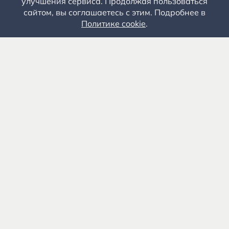
улучшения сервиса. Продолжая пользоваться
сайтом, вы соглашаетесь с этим. Подробнее в
Политике cookie
.
Государственное автономное учреждение культуры
«Государственный музей-заповедник С.А. Есенина» 0+
391103, Рязанская обл., Рыбновский р-н, с.
Константиново
8 (4912) 55-03-06
Приемная