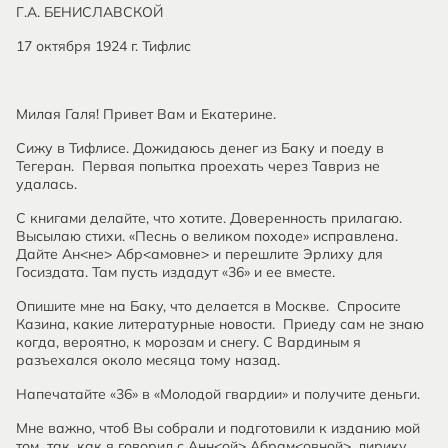
Г.А. БЕНИСЛАВСКОЙ
17 октября 1924 г. Тифлис
Милая Галя! Привет Вам и Екатерине.
Сижу в Тифлисе. Дожидаюсь денег из Баку и поеду в
Тегеран. Первая попытка проехать через Тавриз не
удалась.
С книгами делайте, что хотите. Доверенность прилагаю.
Высылаю стихи. «Песнь о великом походе» исправлена.
Дайте Ан<не> Абр<амовне> и перешлите Эрлиху для
Госиздата. Там пусть издадут «36» и ее вместе.
Опишите мне на Баку, что делается в Москве. Спросите
Казина, какие литературные новости. Приеду сам не знаю
когда, вероятно, к морозам и снегу. С Вардиным я
разъехался около месяца тому назад.
Напечатайте «36» в «Молодой гвардии» и получите деньги.
Мне важно, чтоб Вы собрали и подготовили к изданию мой
том так, как я говорил с Анн<ой> Абрам<овной>, лирику