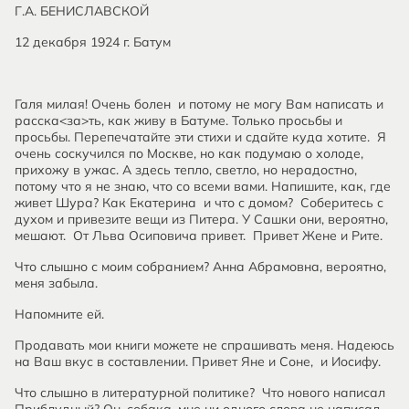
Г.А. БЕНИСЛАВСКОЙ
12 декабря 1924 г. Батум
Галя милая! Очень болен и потому не могу Вам написать и
расска<за>ть, как живу в Батуме. Только просьбы и
просьбы. Перепечатайте эти стихи и сдайте куда хотите. Я
очень соскучился по Москве, но как подумаю о холоде,
прихожу в ужас. А здесь тепло, светло, но нерадостно,
потому что я не знаю, что со всеми вами. Напишите, как, где
живет Шура? Как Екатерина и что с домом? Соберитесь с
духом и привезите вещи из Питера. У Сашки они, вероятно,
мешают. От Льва Осиповича привет. Привет Жене и Рите.
Что слышно с моим собранием? Анна Абрамовна, вероятно,
меня забыла.
Напомните ей.
Продавать мои книги можете не спрашивать меня. Надеюсь
на Ваш вкус в составлении. Привет Яне и Соне, и Иосифу.
Что слышно в литературной политике? Что нового написал