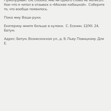
Приблудный? Он, собака, мне ни одного слова не написал.
Кое-что я читал в отзывах о «Москве кабацкой». Соберите
то, что вообще появилось.
Пока жму Ваши руки.
Екатерину жмите больше в кулаки. С. Есенин. 12/XII. 24,
Батум.
Адрес: Батум, Вознесенская ул., д. 9, Льву Повицкому. Для
Е.