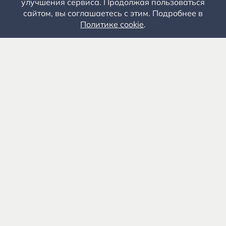
улучшения сервиса. Продолжая пользоваться
сайтом, вы соглашаетесь с этим. Подробнее в
Политике cookie
.
Государственное автономное учреждение культуры
«Государственный музей-заповедник С.А. Есенина» 0+
391103, Рязанская обл., Рыбновский р-н, с.
Константиново
8 (4912) 55-03-06
Приемная