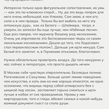
Интересно только одно фигуральное сопоставление, но увы
— как это по-клюевски старо́!…. Ну, да это ведь попрек для
него очень небольшой, как Клюева. Сам знаю, в чем его
сила и в чем правда. Только бы вот выбить из него эту
оптинскую дурь, как из Белого — Штейнера, тогда, я
уверен, он записал бы еще лучше, чем «Избяные песни».
Еще раз говорю, что журналу Вашему рад несказанно.
Очень уж опротивела эта беспозвоночная тварь со своим
нахальным косноязычием. Дошли до того, что Ходасевич
стал первоклассным поэтом.?.. Дальше уж идти некуда. Сам
Белый его заметил и, в Германию отъезжая, благословил.
Нужно обязательно проветрить воздух. До того накурено у
нас сейчас в литературе, что просто дышать нечем.
В Москве себя чувствую отвратительно. Безлюдье полное.
Рогачевские и Сакулины больше ценят линию поведения,
чем искусство, и хоть они ко мне хорошо относятся, но одно
осознание, что видишь перед собой алжирского бея с
шишкой под носом, заставляет горько смеяться и идти
лучше в кабак от сих праведников. Нравы у них
миргородские, того и гляди, вбежит свинья и какой-нибудь
важный документ съест со стола души.