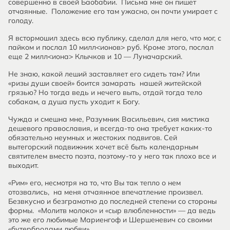
совершенно в своей Баобабии. Письма мне он пишет
отчаянные. Положение его там ужасно, он почти умирает с
голоду.
Я встормошил здесь всю публику, сделал для него, что мог, с
пайком и послал 10 милл<ионов> руб. Кроме этого, послал
еще 2 милл<иона> Клычков и 10 — Луначарский.
Не знаю, какой леший заставляет его сидеть там? Или
«ризы души своей» боится замарать нашей житейской
грязью? Но тогда ведь и нечего выть, отдай тогда тело
собакам, а душа пусть уходит к Богу.
Чужда и смешна мне, Разумник Васильевич, сия мистика
дешевого православия, и всегда-то она требует каких-то
обязательно неумных и жестоких подвигов. Сей
вытегорский подвижник хочет всё быть календарным
святителем вместо поэта, поэтому-то у него так плохо все и
выходит.
«Рим» его, несмотря на то, что Вы так тепло о нем
отозвались, на меня отчаянное впечатление произвел.
Безвкусно и безграмотно до последней степени со стороны
формы. «Молитв молоко» и «сыр влюбленности» — да ведь
это же его любимые Мариенгоф и Шершеневич со своими
«бутербродами любви».