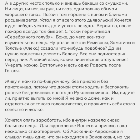
А в других местах только и видишь бекеши со смушками.
Ни лица, ни ног, ни рук, ни глаз, одни только обычаи
«хорошего тона». Поэзия там наравне с вином и блинами
расценивается. Устал я от всего этого дьявольски! Хочется
куда-нибудь уехать, да и уехать некуда. Вероятно, после
пожара всегда так бывает. С тоски перечитывал
«Серебряного голубя». Боже, до чего все-таки
изумительная вещь. Ну разве все эти Ремизовы, Замятины и
Толстые (Алекс.) создали что-нибудь подобное? Да им
нужно подметки целовать Белому. Все они подмастерья
перед ним. А какой язык, какие лирические отступления!
Умереть можно. Вот только и есть одна Радость после
Гоголя.
Живу я как-то по-бивуачному, без приюта и без
пристанища, потому что домой стали ходить и беспокоить
разные бездельники, вплоть до Рукавишникова. Им, видите
ли, приятно выпить со мной! Я не знаю даже, как и
отделаться от такого головотяпства, а прожигать себя стало
совестно и жалко.
Хочется опять заработать, ибо внутри назрела снова
большая вещь. Для журнала же Вашего я пришлю пока
несколько стихотворений. Об Арс<ении> Авраамове я
слышал лишь одно, что он находится в Закавказьи, но где