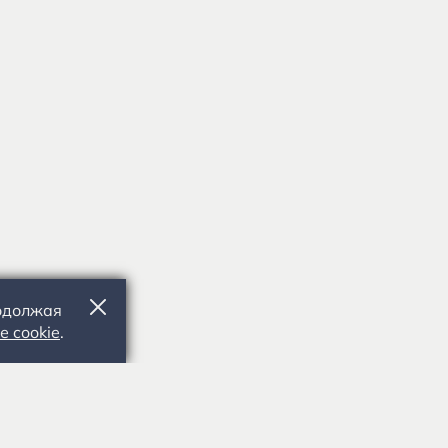
родолжая
е cookie
.