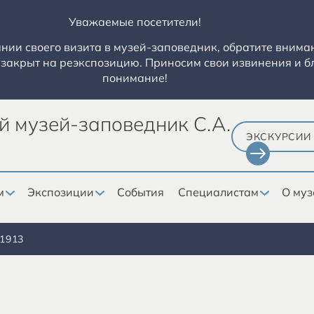
Уважаемые посетители!
ии своего визита в музей-заповедник, обратите вниман
закрыт на реэкспозицию. Приносим свои извинения и б
понимание!
й музей-заповедник С.А.
ЭКСКУРСИИ
м
Экспозиции
События
Специалистам
О муз
1913