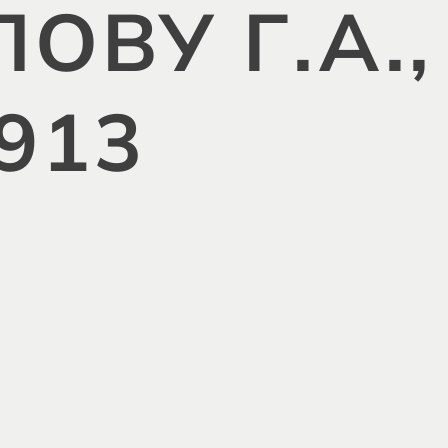
ВУ Г.А.,
913