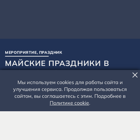
МЕРОПРИЯТИЕ, ПРАЗДНИК
МАЙСКИЕ ПРАЗДНИКИ В
МУЗЕЕ-ЗАПОВЕДНИКЕ
Мы используем cookies для работы сайта и
01 - 09 МАЯ 2025 ГОДА
улучшения сервиса. Продолжая пользоваться
Территория музея-заповедника
сайтом, вы соглашаетесь с этим. Подробнее в
Усадьба Л.И. Кашиной. Каретный двор
Политике cookie
.
Главная сцена
Экологическая тропа «Константиновское подгорье»
Малая сцена