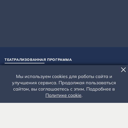
ТЕАТРАЛИЗОВАННАЯ ПРОГРАММА
«В УСАДЬБЕ ТИХОЙ НАД
Мы используем cookies для работы сайта и
ОКОЮ…»
улучшения сервиса. Продолжая пользоваться
сайтом, вы соглашаетесь с этим. Подробнее в
Взрослые – 600 руб. Школьники – 450 руб.
Политике cookie
.
Усадьба Л.И. Кашиной. Музей поэмы «Анна Снегина»
Рязанская область, Рыбновский район, село
Константиново.