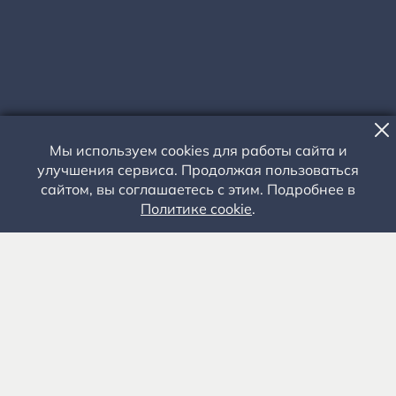
Мы используем cookies для работы сайта и
улучшения сервиса. Продолжая пользоваться
сайтом, вы соглашаетесь с этим. Подробнее в
ВЫСТАВКА
Политике cookie
.
«О ДРУГИ ИГРИЩ И ЗАБАВ...»
30 ИЮНЯ - 31 ИЮЛЯ 2023 ГОДА - В ЧАСЫ РАБОТЫ МУЗЕЯ
Дом священника И.Я. Смирнова
Рязанская область, Рыбновский район, село
Константиново