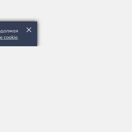
родолжая
е cookie
.
391103, Рязанская обл., Рыбновский р-