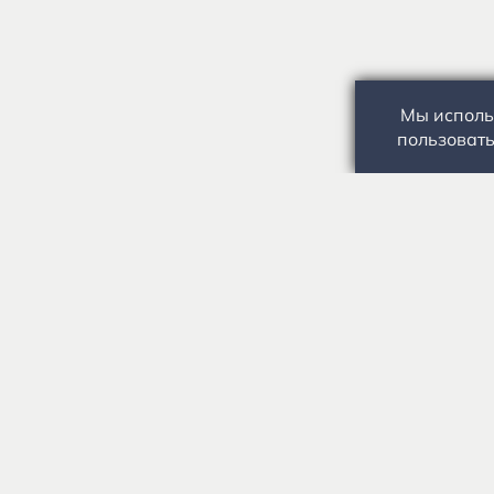
Мы исполь
пользовать
Государственное автономное учреждение культуры
«Государственный музей-заповедник С.А. Есенина» 0