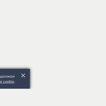
родолжая
е cookie
.