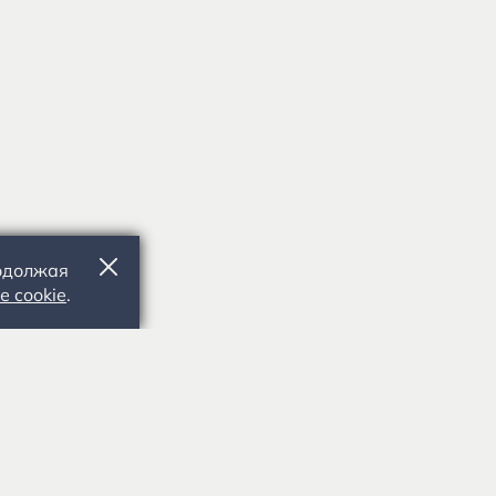
родолжая
е cookie
.